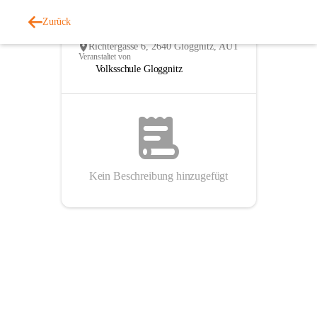
1
Zurück
Semesterferien
FEB
So., 1. Feb. 2026 - So., 8. Feb. 2026
Richtergasse 6, 2640 Gloggnitz, AUT
Veranstaltet von
Volksschule Gloggnitz
Kein Beschreibung hinzugefügt