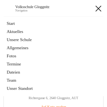
Volksschule Gloggnitz
Navigation
Volksschule Gloggnitz
Start
Aktuelles
öffnet
Expositurklasse Prigglitz
Unsere Schule
in
Seite
neuem
Allgemeines
Tab
öffnet
Elternverein
in
Seite
Fotos
neuem
Tab
Termine
Dateien
Team
Unser Standort
Hauptadresse
Richtergasse 6, 2640 Gloggnitz, AUT
Auf Karte ansehen