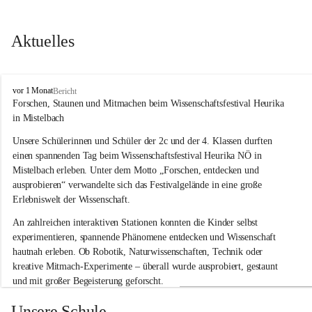
Aktuelles
V
vor 1 Monat
Bericht
o
Forschen, Staunen und Mitmachen beim Wissenschaftsfestival Heurika 
l
in Mistelbach
k
s
Unsere Schülerinnen und Schüler der 2c und der 4. Klassen durften 
s
einen spannenden Tag beim Wissenschaftsfestival 
Heurika NÖ
 in 
c
Mistelbach erleben. Unter dem Motto 
„Forschen, entdecken und 
h
ausprobieren“
 verwandelte sich das Festivalgelände in eine große 
u
Erlebniswelt der Wissenschaft.
l
e
An zahlreichen interaktiven Stationen konnten die Kinder selbst 
G
experimentieren, spannende Phänomene entdecken und Wissenschaft 
l
hautnah erleben. Ob Robotik, Naturwissenschaften, Technik oder 
o
g
kreative Mitmach-Experimente – überall wurde ausprobiert, gestaunt 
g
und mit großer Begeisterung geforscht.
n
i
Besonders beeindruckend war, dass Wissenschaftlerinnen und 
Unsere Schule