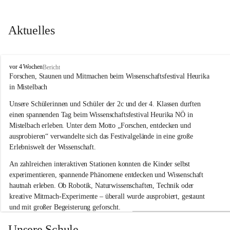
Aktuelles
V
vor 4 Wochen
Bericht
o
Forschen, Staunen und Mitmachen beim Wissenschaftsfestival Heurika 
l
in Mistelbach
k
s
Unsere Schülerinnen und Schüler der 2c und der 4. Klassen durften 
s
einen spannenden Tag beim Wissenschaftsfestival 
Heurika NÖ
 in 
c
Mistelbach erleben. Unter dem Motto 
„Forschen, entdecken und 
h
ausprobieren“
 verwandelte sich das Festivalgelände in eine große 
u
Erlebniswelt der Wissenschaft.
l
e
An zahlreichen interaktiven Stationen konnten die Kinder selbst 
G
experimentieren, spannende Phänomene entdecken und Wissenschaft 
l
hautnah erleben. Ob Robotik, Naturwissenschaften, Technik oder 
o
g
kreative Mitmach-Experimente – überall wurde ausprobiert, gestaunt 
g
und mit großer Begeisterung geforscht.
n
i
Besonders beeindruckend war, dass Wissenschaftlerinnen und 
Unsere Schule