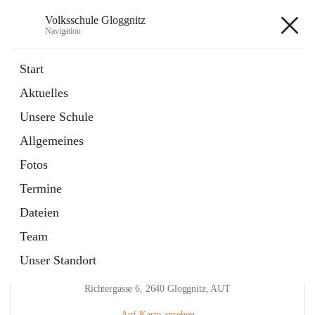
Volksschule Gloggnitz
Navigation
Volksschule Gloggnitz
Start
Aktuelles
öffnet
Expositurklasse Prigglitz
Unsere Schule
in
Seite
neuem
Allgemeines
Tab
öffnet
Elternverein
in
Seite
Fotos
neuem
Tab
Termine
Dateien
Team
Unser Standort
Hauptadresse
Richtergasse 6, 2640 Gloggnitz, AUT
Auf Karte ansehen