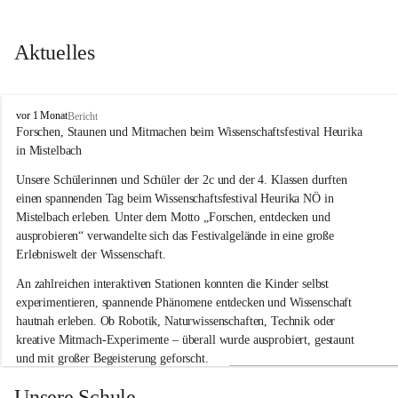
Aktuelles
V
vor 1 Monat
Bericht
o
Forschen, Staunen und Mitmachen beim Wissenschaftsfestival Heurika 
l
in Mistelbach
k
s
Unsere Schülerinnen und Schüler der 2c und der 4. Klassen durften 
s
einen spannenden Tag beim Wissenschaftsfestival 
Heurika NÖ
 in 
c
Mistelbach erleben. Unter dem Motto 
„Forschen, entdecken und 
h
ausprobieren“
 verwandelte sich das Festivalgelände in eine große 
u
Erlebniswelt der Wissenschaft.
l
e
An zahlreichen interaktiven Stationen konnten die Kinder selbst 
G
experimentieren, spannende Phänomene entdecken und Wissenschaft 
l
hautnah erleben. Ob Robotik, Naturwissenschaften, Technik oder 
o
g
kreative Mitmach-Experimente – überall wurde ausprobiert, gestaunt 
g
und mit großer Begeisterung geforscht.
n
i
Besonders beeindruckend war, dass Wissenschaftlerinnen und 
Unsere Schule