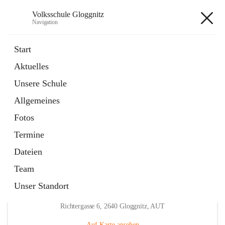
Volksschule Gloggnitz
Navigation
Volksschule Gloggnitz
Start
Aktuelles
öffnet
Expositurklasse Prigglitz
Unsere Schule
in
Seite
neuem
Allgemeines
Tab
öffnet
Elternverein
in
Seite
Fotos
neuem
Tab
Termine
Dateien
Team
Unser Standort
Hauptadresse
Richtergasse 6, 2640 Gloggnitz, AUT
Auf Karte ansehen