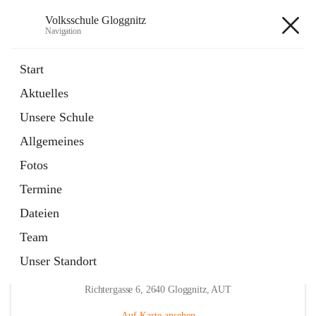
Volksschule Gloggnitz
Navigation
Volksschule Gloggnitz
Start
Aktuelles
öffnet
Expositurklasse Prigglitz
Unsere Schule
in
Seite
neuem
Allgemeines
Tab
öffnet
Elternverein
in
Seite
Fotos
neuem
Tab
Termine
Dateien
Team
Unser Standort
Hauptadresse
Richtergasse 6, 2640 Gloggnitz, AUT
Auf Karte ansehen