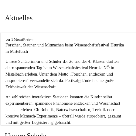
Aktuelles
V
vor 1 Monat
Bericht
o
Forschen, Staunen und Mitmachen beim Wissenschaftsfestival Heurika 
l
in Mistelbach
k
s
Unsere Schülerinnen und Schüler der 2c und der 4. Klassen durften 
s
einen spannenden Tag beim Wissenschaftsfestival 
Heurika NÖ
 in 
c
Mistelbach erleben. Unter dem Motto 
„Forschen, entdecken und 
h
ausprobieren“
 verwandelte sich das Festivalgelände in eine große 
u
Erlebniswelt der Wissenschaft.
l
e
An zahlreichen interaktiven Stationen konnten die Kinder selbst 
G
experimentieren, spannende Phänomene entdecken und Wissenschaft 
l
hautnah erleben. Ob Robotik, Naturwissenschaften, Technik oder 
o
g
kreative Mitmach-Experimente – überall wurde ausprobiert, gestaunt 
g
und mit großer Begeisterung geforscht.
n
i
Besonders beeindruckend war, dass Wissenschaftlerinnen und 
Unsere Schule