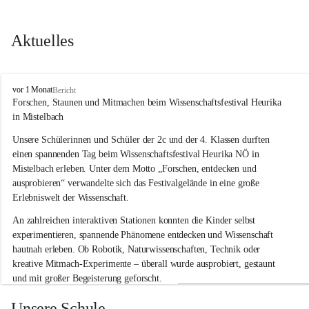
Aktuelles
V
vor 1 Monat
Bericht
o
Forschen, Staunen und Mitmachen beim Wissenschaftsfestival Heurika 
l
in Mistelbach
k
s
Unsere Schülerinnen und Schüler der 2c und der 4. Klassen durften 
s
einen spannenden Tag beim Wissenschaftsfestival 
Heurika NÖ
 in 
c
Mistelbach erleben. Unter dem Motto 
„Forschen, entdecken und 
h
ausprobieren“
 verwandelte sich das Festivalgelände in eine große 
u
Erlebniswelt der Wissenschaft.
l
e
An zahlreichen interaktiven Stationen konnten die Kinder selbst 
G
experimentieren, spannende Phänomene entdecken und Wissenschaft 
l
hautnah erleben. Ob Robotik, Naturwissenschaften, Technik oder 
o
g
kreative Mitmach-Experimente – überall wurde ausprobiert, gestaunt 
g
und mit großer Begeisterung geforscht.
n
i
Besonders beeindruckend war, dass Wissenschaftlerinnen und 
Unsere Schule