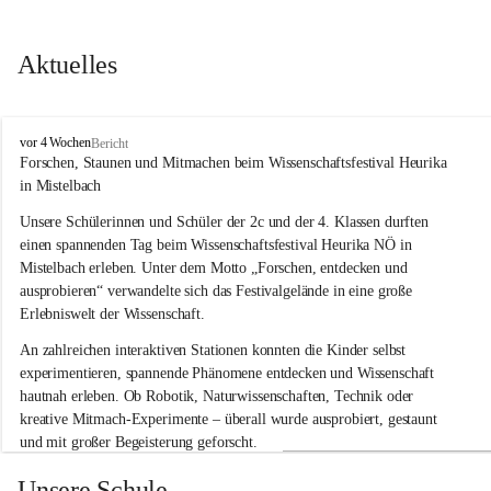
Aktuelles
V
vor 4 Wochen
Bericht
o
Forschen, Staunen und Mitmachen beim Wissenschaftsfestival Heurika 
l
in Mistelbach
k
s
Unsere Schülerinnen und Schüler der 2c und der 4. Klassen durften 
s
einen spannenden Tag beim Wissenschaftsfestival 
Heurika NÖ
 in 
c
Mistelbach erleben. Unter dem Motto 
„Forschen, entdecken und 
h
ausprobieren“
 verwandelte sich das Festivalgelände in eine große 
u
Erlebniswelt der Wissenschaft.
l
e
An zahlreichen interaktiven Stationen konnten die Kinder selbst 
G
experimentieren, spannende Phänomene entdecken und Wissenschaft 
l
hautnah erleben. Ob Robotik, Naturwissenschaften, Technik oder 
o
g
kreative Mitmach-Experimente – überall wurde ausprobiert, gestaunt 
g
und mit großer Begeisterung geforscht.
n
i
Besonders beeindruckend war, dass Wissenschaftlerinnen und 
Unsere Schule