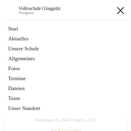
Volksschule Gloggnitz
Navigation
Volksschule Gloggnitz
Start
Aktuelles
öffnet
Expositurklasse Prigglitz
Unsere Schule
in
Seite
neuem
Allgemeines
Tab
öffnet
Elternverein
in
Seite
Fotos
neuem
Tab
Termine
Dateien
Team
Unser Standort
Hauptadresse
Richtergasse 6, 2640 Gloggnitz, AUT
Auf Karte ansehen