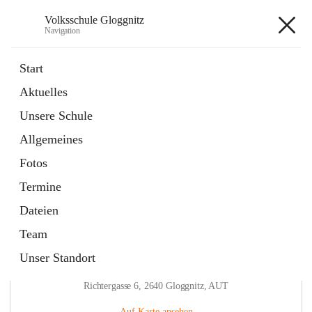
Volksschule Gloggnitz
Navigation
Volksschule Gloggnitz
Start
Aktuelles
öffnet
Expositurklasse Prigglitz
Unsere Schule
in
Seite
neuem
Allgemeines
Tab
öffnet
Elternverein
in
Seite
Fotos
neuem
Tab
Termine
Dateien
Team
Unser Standort
Hauptadresse
Richtergasse 6, 2640 Gloggnitz, AUT
Auf Karte ansehen