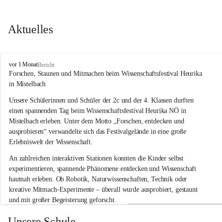
Aktuelles
V
vor 1 Monat
Bericht
o
Forschen, Staunen und Mitmachen beim Wissenschaftsfestival Heurika 
l
in Mistelbach
k
s
Unsere Schülerinnen und Schüler der 2c und der 4. Klassen durften 
s
einen spannenden Tag beim Wissenschaftsfestival 
Heurika NÖ
 in 
c
Mistelbach erleben. Unter dem Motto 
„Forschen, entdecken und 
h
ausprobieren“
 verwandelte sich das Festivalgelände in eine große 
u
Erlebniswelt der Wissenschaft.
l
e
An zahlreichen interaktiven Stationen konnten die Kinder selbst 
G
experimentieren, spannende Phänomene entdecken und Wissenschaft 
l
hautnah erleben. Ob Robotik, Naturwissenschaften, Technik oder 
o
g
kreative Mitmach-Experimente – überall wurde ausprobiert, gestaunt 
g
und mit großer Begeisterung geforscht.
n
i
Besonders beeindruckend war, dass Wissenschaftlerinnen und 
Unsere Schule