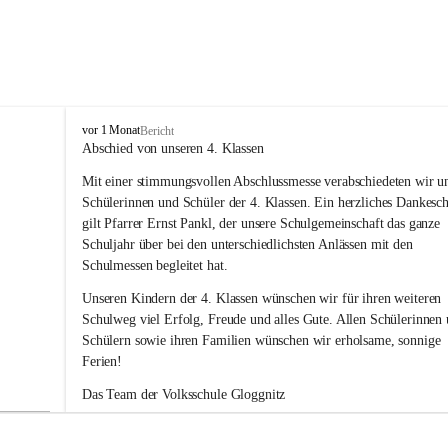
V
vor 1 Monat
Bericht
o
Abschied von unseren 4. Klassen
l
Mit einer stimmungsvollen Abschlussmesse verabschiedeten wir un
k
s
Schülerinnen und Schüler der 4. Klassen. Ein herzliches Dankesc
s
gilt Pfarrer Ernst Pankl, der unsere Schulgemeinschaft das ganze 
c
Schuljahr über bei den unterschiedlichsten Anlässen mit den 
h
Schulmessen begleitet hat.
u
l
Unseren Kindern der 4. Klassen wünschen wir für ihren weiteren 
e
Schulweg viel Erfolg, Freude und alles Gute. Allen Schülerinnen 
G
Schülern sowie ihren Familien wünschen wir erholsame, sonnige 
l
Ferien!
o
g
Das Team der Volksschule Gloggnitz
g
n
i