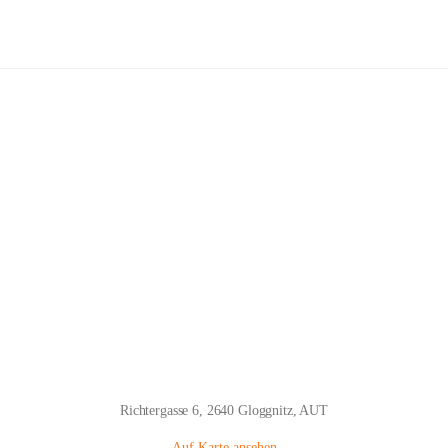
Volksschule Gloggnitz
Hauptadresse
Richtergasse 6, 2640 Gloggnitz, AUT
Auf Karte ansehen