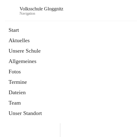
Volksschule Gloggnitz
Navigation
Start
Aktuelles
öffnet
Expositurklasse Prigglitz
Unsere Schule
in
Seite
neuem
Allgemeines
Tab
öffnet
Elternverein
in
Seite
Fotos
neuem
Tab
Termine
Dateien
Team
Unser Standort