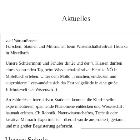
Aktuelles
V
vor 4 Wochen
Bericht
o
Forschen, Staunen und Mitmachen beim Wissenschaftsfestival Heurika 
l
in Mistelbach
k
s
Unsere Schülerinnen und Schüler der 2c und der 4. Klassen durften 
s
einen spannenden Tag beim Wissenschaftsfestival 
Heurika NÖ
 in 
c
Mistelbach erleben. Unter dem Motto 
„Forschen, entdecken und 
h
ausprobieren“
 verwandelte sich das Festivalgelände in eine große 
u
Erlebniswelt der Wissenschaft.
l
e
An zahlreichen interaktiven Stationen konnten die Kinder selbst 
G
experimentieren, spannende Phänomene entdecken und Wissenschaft 
l
hautnah erleben. Ob Robotik, Naturwissenschaften, Technik oder 
o
g
kreative Mitmach-Experimente – überall wurde ausprobiert, gestaunt 
g
und mit großer Begeisterung geforscht.
n
i
Besonders beeindruckend war, dass Wissenschaftlerinnen und 
Unsere Schule