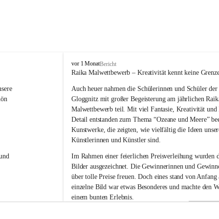
V
vor 1 Monat
Bericht
o
Raika Malwettbewerb – Kreativität kennt keine Grenz
l
sere 
Auch heuer nahmen die Schülerinnen und Schüler der 
k
s
hön 
Gloggnitz mit großer Begeisterung am jährlichen Raik
s
Malwettbewerb teil. Mit viel Fantasie, Kreativität un
c
Detail entstanden zum Thema “Ozeane und Meere” be
h
Kunstwerke, die zeigten, wie vielfältig die Ideen unser
u
Künstlerinnen und Künstler sind.
l
e
und 
Im Rahmen einer feierlichen Preisverleihung wurden d
G
Bilder ausgezeichnet. Die Gewinnerinnen und Gewinne
l
über tolle Preise freuen. Doch eines stand von Anfang a
o
g
einzelne Bild war etwas Besonderes und machte den W
g
einem bunten Erlebnis.
n
i
Ein herzliches Dankeschön gilt der Raiffeisenbank für 