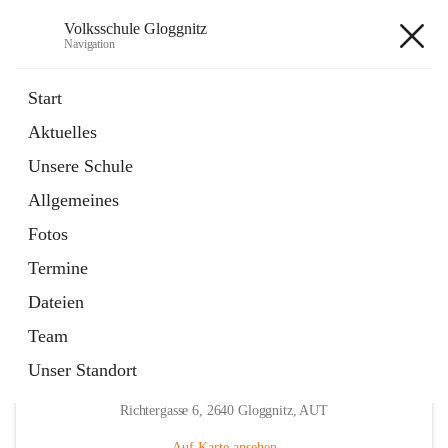
Volksschule Gloggnitz
Navigation
Volksschule Gloggnitz
Start
Aktuelles
öffnet
Expositurklasse Prigglitz
Unsere Schule
in
Seite
neuem
Allgemeines
Tab
öffnet
Elternverein
in
Seite
Fotos
neuem
Tab
Termine
Dateien
Team
Unser Standort
Hauptadresse
Richtergasse 6, 2640 Gloggnitz, AUT
Auf Karte ansehen