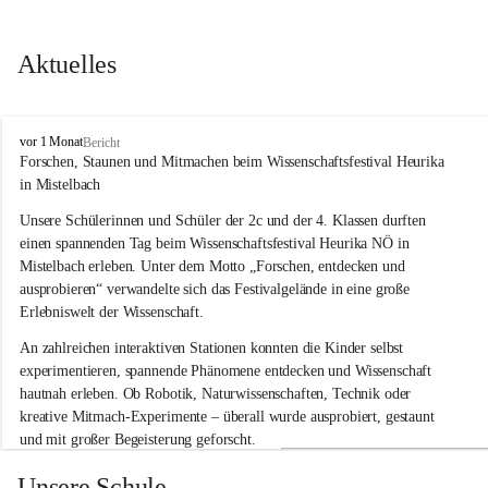
Aktuelles
V
vor 1 Monat
Bericht
o
Forschen, Staunen und Mitmachen beim Wissenschaftsfestival Heurika 
l
in Mistelbach
k
s
Unsere Schülerinnen und Schüler der 2c und der 4. Klassen durften 
s
einen spannenden Tag beim Wissenschaftsfestival 
Heurika NÖ
 in 
c
Mistelbach erleben. Unter dem Motto 
„Forschen, entdecken und 
h
ausprobieren“
 verwandelte sich das Festivalgelände in eine große 
u
Erlebniswelt der Wissenschaft.
l
e
An zahlreichen interaktiven Stationen konnten die Kinder selbst 
G
experimentieren, spannende Phänomene entdecken und Wissenschaft 
l
hautnah erleben. Ob Robotik, Naturwissenschaften, Technik oder 
o
g
kreative Mitmach-Experimente – überall wurde ausprobiert, gestaunt 
g
und mit großer Begeisterung geforscht.
n
i
Besonders beeindruckend war, dass Wissenschaftlerinnen und 
Unsere Schule