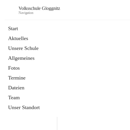
Volksschule Gloggnitz
Navigation
Start
Aktuelles
öffnet
Expositurklasse Prigglitz
Unsere Schule
in
Seite
neuem
Allgemeines
Tab
öffnet
Elternverein
in
Seite
Fotos
neuem
Tab
Termine
Dateien
Team
Unser Standort