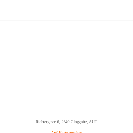
Volksschule Gloggnitz
Hauptadresse
Richtergasse 6, 2640 Gloggnitz, AUT
Auf Karte ansehen