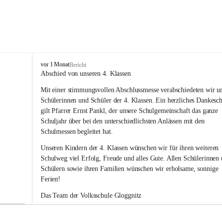
V
vor 1 Monat
Bericht
o
Abschied von unseren 4. Klassen
l
Mit einer stimmungsvollen Abschlussmesse verabschiedeten wir un
k
s
Schülerinnen und Schüler der 4. Klassen. Ein herzliches Dankesc
s
gilt Pfarrer Ernst Pankl, der unsere Schulgemeinschaft das ganze 
c
Schuljahr über bei den unterschiedlichsten Anlässen mit den 
h
Schulmessen begleitet hat.
u
l
Unseren Kindern der 4. Klassen wünschen wir für ihren weiteren 
e
Schulweg viel Erfolg, Freude und alles Gute. Allen Schülerinnen 
G
Schülern sowie ihren Familien wünschen wir erholsame, sonnige 
l
Ferien!
o
g
Das Team der Volksschule Gloggnitz
g
n
i