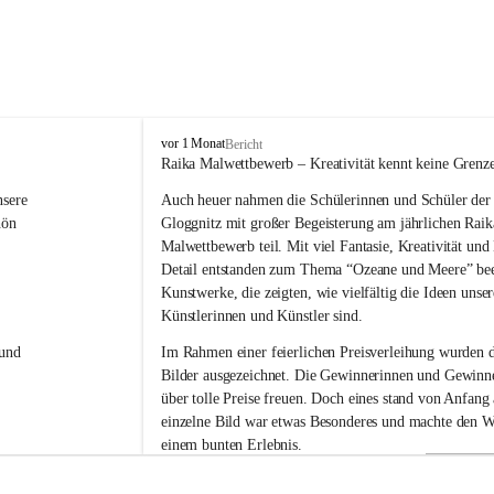
V
vor 1 Monat
Bericht
o
Raika Malwettbewerb – Kreativität kennt keine Grenz
l
sere 
Auch heuer nahmen die Schülerinnen und Schüler der 
k
s
hön 
Gloggnitz mit großer Begeisterung am jährlichen Raik
s
Malwettbewerb teil. Mit viel Fantasie, Kreativität un
c
Detail entstanden zum Thema “Ozeane und Meere” be
h
Kunstwerke, die zeigten, wie vielfältig die Ideen unser
u
Künstlerinnen und Künstler sind.
l
e
und 
Im Rahmen einer feierlichen Preisverleihung wurden d
G
Bilder ausgezeichnet. Die Gewinnerinnen und Gewinne
l
über tolle Preise freuen. Doch eines stand von Anfang a
o
g
einzelne Bild war etwas Besonderes und machte den W
g
einem bunten Erlebnis.
n
i
Ein herzliches Dankeschön gilt der Raiffeisenbank für 