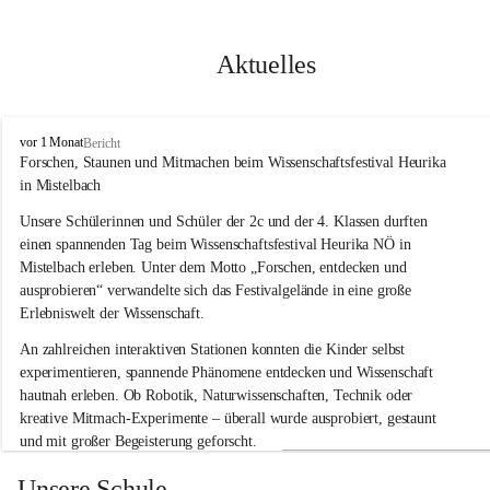
Aktuelles
V
vor 1 Monat
Bericht
o
Forschen, Staunen und Mitmachen beim Wissenschaftsfestival Heurika 
l
in Mistelbach
k
s
Unsere Schülerinnen und Schüler der 2c und der 4. Klassen durften 
s
einen spannenden Tag beim Wissenschaftsfestival 
Heurika NÖ
 in 
c
Mistelbach erleben. Unter dem Motto 
„Forschen, entdecken und 
h
ausprobieren“
 verwandelte sich das Festivalgelände in eine große 
u
Erlebniswelt der Wissenschaft.
l
e
An zahlreichen interaktiven Stationen konnten die Kinder selbst 
G
experimentieren, spannende Phänomene entdecken und Wissenschaft 
l
hautnah erleben. Ob Robotik, Naturwissenschaften, Technik oder 
o
g
kreative Mitmach-Experimente – überall wurde ausprobiert, gestaunt 
g
und mit großer Begeisterung geforscht.
n
i
Besonders beeindruckend war, dass Wissenschaftlerinnen und 
Unsere Schule