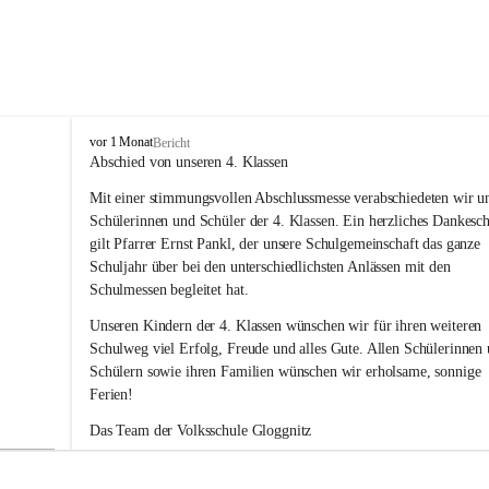
V
vor 1 Monat
Bericht
o
Abschied von unseren 4. Klassen
l
Mit einer stimmungsvollen Abschlussmesse verabschiedeten wir un
k
s
Schülerinnen und Schüler der 4. Klassen. Ein herzliches Dankesc
s
gilt Pfarrer Ernst Pankl, der unsere Schulgemeinschaft das ganze 
c
Schuljahr über bei den unterschiedlichsten Anlässen mit den 
h
Schulmessen begleitet hat.
u
l
Unseren Kindern der 4. Klassen wünschen wir für ihren weiteren 
e
Schulweg viel Erfolg, Freude und alles Gute. Allen Schülerinnen 
G
Schülern sowie ihren Familien wünschen wir erholsame, sonnige 
l
Ferien!
o
g
Das Team der Volksschule Gloggnitz
g
n
i