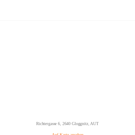
Volksschule Gloggnitz
Hauptadresse
Richtergasse 6, 2640 Gloggnitz, AUT
Auf Karte ansehen