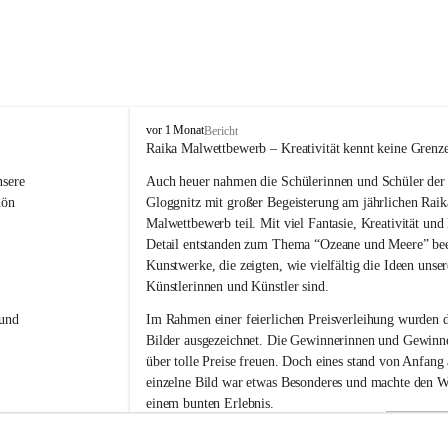
V
vor 1 Monat
Bericht
o
Raika Malwettbewerb – Kreativität kennt keine Grenz
l
sere 
Auch heuer nahmen die Schülerinnen und Schüler der 
k
s
hön 
Gloggnitz mit großer Begeisterung am jährlichen Raik
s
Malwettbewerb teil. Mit viel Fantasie, Kreativität un
c
Detail entstanden zum Thema “Ozeane und Meere” be
h
Kunstwerke, die zeigten, wie vielfältig die Ideen unser
u
Künstlerinnen und Künstler sind.
l
e
und 
Im Rahmen einer feierlichen Preisverleihung wurden d
G
Bilder ausgezeichnet. Die Gewinnerinnen und Gewinne
l
über tolle Preise freuen. Doch eines stand von Anfang a
o
g
einzelne Bild war etwas Besonderes und machte den W
g
einem bunten Erlebnis.
n
i
Ein herzliches Dankeschön gilt der Raiffeisenbank für 