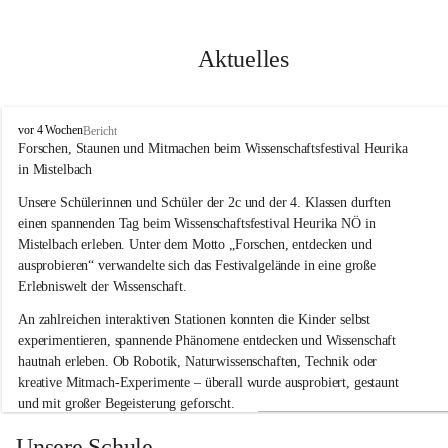
Aktuelles
V
vor 4 Wochen
Bericht
o
Forschen, Staunen und Mitmachen beim Wissenschaftsfestival Heurika 
l
in Mistelbach
k
s
Unsere Schülerinnen und Schüler der 2c und der 4. Klassen durften 
s
einen spannenden Tag beim Wissenschaftsfestival 
Heurika NÖ
 in 
c
Mistelbach erleben. Unter dem Motto 
„Forschen, entdecken und 
h
ausprobieren“
 verwandelte sich das Festivalgelände in eine große 
u
Erlebniswelt der Wissenschaft.
l
e
An zahlreichen interaktiven Stationen konnten die Kinder selbst 
G
experimentieren, spannende Phänomene entdecken und Wissenschaft 
l
hautnah erleben. Ob Robotik, Naturwissenschaften, Technik oder 
o
g
kreative Mitmach-Experimente – überall wurde ausprobiert, gestaunt 
g
und mit großer Begeisterung geforscht.
n
i
Besonders beeindruckend war, dass Wissenschaftlerinnen und 
Unsere Schule