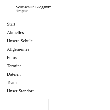
Volksschule Gloggnitz
Navigation
Start
Aktuelles
öffnet
Expositurklasse Prigglitz
Unsere Schule
in
Seite
neuem
Allgemeines
Tab
öffnet
Elternverein
in
Seite
Fotos
neuem
Tab
Termine
Dateien
Team
Unser Standort