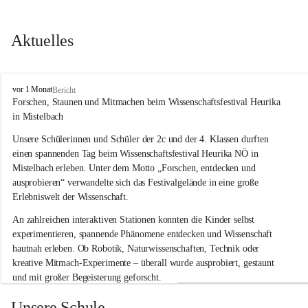
Aktuelles
V
vor 1 Monat
Bericht
o
Forschen, Staunen und Mitmachen beim Wissenschaftsfestival Heurika 
l
in Mistelbach
k
s
Unsere Schülerinnen und Schüler der 2c und der 4. Klassen durften 
s
einen spannenden Tag beim Wissenschaftsfestival 
Heurika NÖ
 in 
c
Mistelbach erleben. Unter dem Motto 
„Forschen, entdecken und 
h
ausprobieren“
 verwandelte sich das Festivalgelände in eine große 
u
Erlebniswelt der Wissenschaft.
l
e
An zahlreichen interaktiven Stationen konnten die Kinder selbst 
G
experimentieren, spannende Phänomene entdecken und Wissenschaft 
l
hautnah erleben. Ob Robotik, Naturwissenschaften, Technik oder 
o
g
kreative Mitmach-Experimente – überall wurde ausprobiert, gestaunt 
g
und mit großer Begeisterung geforscht.
n
i
Besonders beeindruckend war, dass Wissenschaftlerinnen und 
Unsere Schule