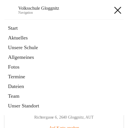
Volksschule Gloggnitz
Navigation
Volksschule Gloggnitz
Start
Aktuelles
öffnet
Expositurklasse Prigglitz
Unsere Schule
in
Seite
neuem
Allgemeines
Tab
öffnet
Elternverein
in
Seite
Fotos
neuem
Tab
Termine
Dateien
Team
Unser Standort
Hauptadresse
Richtergasse 6, 2640 Gloggnitz, AUT
Auf Karte ansehen