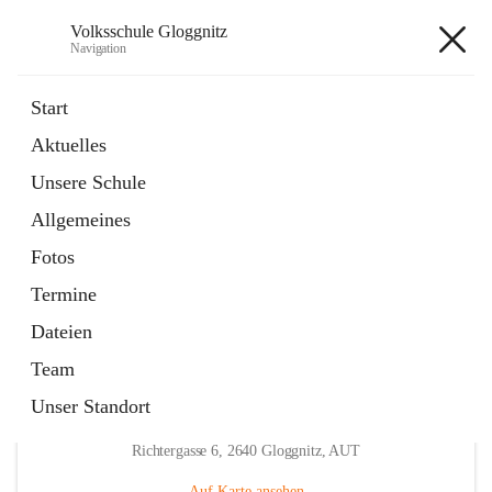
Volksschule Gloggnitz
Navigation
Volksschule Gloggnitz
Start
Aktuelles
öffnet
Expositurklasse Prigglitz
Unsere Schule
in
Seite
neuem
Allgemeines
Tab
öffnet
Elternverein
in
Seite
Fotos
neuem
Tab
Termine
Dateien
Team
Unser Standort
Hauptadresse
Richtergasse 6, 2640 Gloggnitz, AUT
Auf Karte ansehen