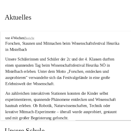
Aktuelles
V
vor 4 Wochen
Bericht
o
Forschen, Staunen und Mitmachen beim Wissenschaftsfestival Heurika 
l
in Mistelbach
k
s
Unsere Schülerinnen und Schüler der 2c und der 4. Klassen durften 
s
einen spannenden Tag beim Wissenschaftsfestival 
Heurika NÖ
 in 
c
Mistelbach erleben. Unter dem Motto 
„Forschen, entdecken und 
h
ausprobieren“
 verwandelte sich das Festivalgelände in eine große 
u
Erlebniswelt der Wissenschaft.
l
e
An zahlreichen interaktiven Stationen konnten die Kinder selbst 
G
experimentieren, spannende Phänomene entdecken und Wissenschaft 
l
hautnah erleben. Ob Robotik, Naturwissenschaften, Technik oder 
o
g
kreative Mitmach-Experimente – überall wurde ausprobiert, gestaunt 
g
und mit großer Begeisterung geforscht.
n
i
Besonders beeindruckend war, dass Wissenschaftlerinnen und 
Unsere Schule