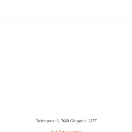
Volksschule Gloggnitz
Hauptadresse
Richtergasse 6, 2640 Gloggnitz, AUT
Auf Karte ansehen