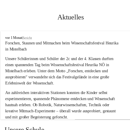
Aktuelles
V
vor 1 Monat
Bericht
o
Forschen, Staunen und Mitmachen beim Wissenschaftsfestival Heurika 
l
in Mistelbach
k
s
Unsere Schülerinnen und Schüler der 2c und der 4. Klassen durften 
s
einen spannenden Tag beim Wissenschaftsfestival 
Heurika NÖ
 in 
c
Mistelbach erleben. Unter dem Motto 
„Forschen, entdecken und 
h
ausprobieren“
 verwandelte sich das Festivalgelände in eine große 
u
Erlebniswelt der Wissenschaft.
l
e
An zahlreichen interaktiven Stationen konnten die Kinder selbst 
G
experimentieren, spannende Phänomene entdecken und Wissenschaft 
l
hautnah erleben. Ob Robotik, Naturwissenschaften, Technik oder 
o
g
kreative Mitmach-Experimente – überall wurde ausprobiert, gestaunt 
g
und mit großer Begeisterung geforscht.
n
i
Besonders beeindruckend war, dass Wissenschaftlerinnen und 
Unsere Schule