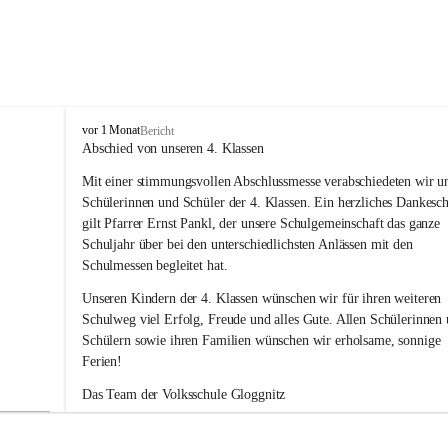
V
vor 1 Monat
Bericht
o
Abschied von unseren 4. Klassen
l
Mit einer stimmungsvollen Abschlussmesse verabschiedeten wir un
k
s
Schülerinnen und Schüler der 4. Klassen. Ein herzliches Dankesc
s
gilt Pfarrer Ernst Pankl, der unsere Schulgemeinschaft das ganze 
c
Schuljahr über bei den unterschiedlichsten Anlässen mit den 
h
Schulmessen begleitet hat.
u
l
Unseren Kindern der 4. Klassen wünschen wir für ihren weiteren 
e
Schulweg viel Erfolg, Freude und alles Gute. Allen Schülerinnen 
G
Schülern sowie ihren Familien wünschen wir erholsame, sonnige 
l
Ferien!
o
g
Das Team der Volksschule Gloggnitz
g
n
i