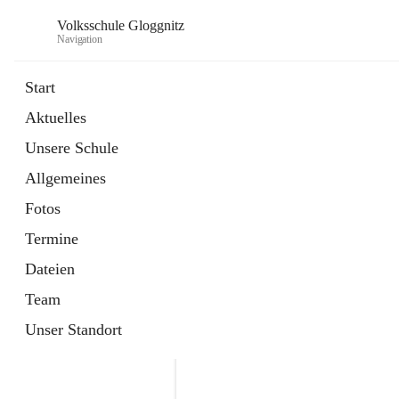
Volksschule Gloggnitz
Navigation
Start
Aktuelles
öffnet
Expositurklasse Prigglitz
Unsere Schule
in
Seite
neuem
Allgemeines
Tab
öffnet
Elternverein
in
Seite
Fotos
neuem
Tab
Termine
Dateien
Team
Unser Standort