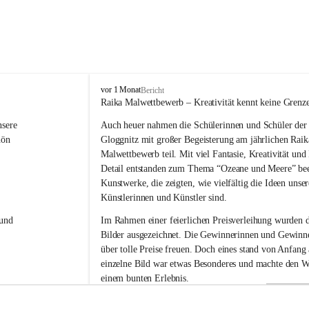
V
vor 1 Monat
Bericht
o
Raika Malwettbewerb – Kreativität kennt keine Grenz
l
sere 
Auch heuer nahmen die Schülerinnen und Schüler der 
k
s
hön 
Gloggnitz mit großer Begeisterung am jährlichen Raik
s
Malwettbewerb teil. Mit viel Fantasie, Kreativität un
c
Detail entstanden zum Thema “Ozeane und Meere” be
h
Kunstwerke, die zeigten, wie vielfältig die Ideen unser
u
Künstlerinnen und Künstler sind.
l
e
und 
Im Rahmen einer feierlichen Preisverleihung wurden d
G
Bilder ausgezeichnet. Die Gewinnerinnen und Gewinne
l
über tolle Preise freuen. Doch eines stand von Anfang a
o
g
einzelne Bild war etwas Besonderes und machte den W
g
einem bunten Erlebnis.
n
i
Ein herzliches Dankeschön gilt der Raiffeisenbank für 