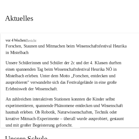
Aktuelles
V
vor 4 Wochen
Bericht
o
Forschen, Staunen und Mitmachen beim Wissenschaftsfestival Heurika 
l
in Mistelbach
k
s
Unsere Schülerinnen und Schüler der 2c und der 4. Klassen durften 
s
einen spannenden Tag beim Wissenschaftsfestival 
Heurika NÖ
 in 
c
Mistelbach erleben. Unter dem Motto 
„Forschen, entdecken und 
h
ausprobieren“
 verwandelte sich das Festivalgelände in eine große 
u
Erlebniswelt der Wissenschaft.
l
e
An zahlreichen interaktiven Stationen konnten die Kinder selbst 
G
experimentieren, spannende Phänomene entdecken und Wissenschaft 
l
hautnah erleben. Ob Robotik, Naturwissenschaften, Technik oder 
o
g
kreative Mitmach-Experimente – überall wurde ausprobiert, gestaunt 
g
und mit großer Begeisterung geforscht.
n
i
Besonders beeindruckend war, dass Wissenschaftlerinnen und 
Unsere Schule