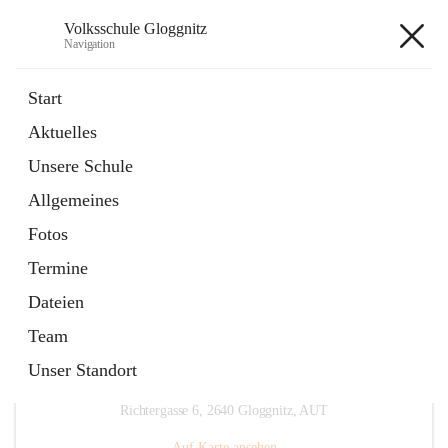
Volksschule Gloggnitz
Navigation
Volksschule Gloggnitz
Start
Aktuelles
öffnet
Expositurklasse Prigglitz
Unsere Schule
in
Seite
neuem
Allgemeines
Tab
öffnet
Elternverein
in
Seite
Fotos
neuem
Tab
Termine
Dateien
Team
Unser Standort
Hauptadresse
Richtergasse 6, 2640 Gloggnitz, AUT
Auf Karte ansehen