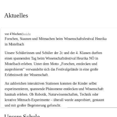
Aktuelles
V
vor 4 Wochen
Bericht
o
Forschen, Staunen und Mitmachen beim Wissenschaftsfestival Heurika 
l
in Mistelbach
k
s
Unsere Schülerinnen und Schüler der 2c und der 4. Klassen durften 
s
einen spannenden Tag beim Wissenschaftsfestival 
Heurika NÖ
 in 
c
Mistelbach erleben. Unter dem Motto 
„Forschen, entdecken und 
h
ausprobieren“
 verwandelte sich das Festivalgelände in eine große 
u
Erlebniswelt der Wissenschaft.
l
e
An zahlreichen interaktiven Stationen konnten die Kinder selbst 
G
experimentieren, spannende Phänomene entdecken und Wissenschaft 
l
hautnah erleben. Ob Robotik, Naturwissenschaften, Technik oder 
o
g
kreative Mitmach-Experimente – überall wurde ausprobiert, gestaunt 
g
und mit großer Begeisterung geforscht.
n
i
Besonders beeindruckend war, dass Wissenschaftlerinnen und 
Unsere Schule