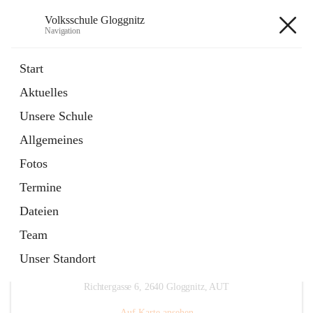
Volksschule Gloggnitz
Navigation
Volksschule Gloggnitz
Start
Aktuelles
öffnet
Expositurklasse Prigglitz
Unsere Schule
in
Seite
neuem
Allgemeines
Tab
öffnet
Elternverein
in
Seite
Fotos
neuem
Tab
Termine
Dateien
Team
Unser Standort
Hauptadresse
Richtergasse 6, 2640 Gloggnitz, AUT
Auf Karte ansehen