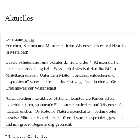
Aktuelles
V
vor 1 Monat
Bericht
o
Forschen, Staunen und Mitmachen beim Wissenschaftsfestival Heurika 
l
in Mistelbach
k
s
Unsere Schülerinnen und Schüler der 2c und der 4. Klassen durften 
s
einen spannenden Tag beim Wissenschaftsfestival 
Heurika NÖ
 in 
c
Mistelbach erleben. Unter dem Motto 
„Forschen, entdecken und 
h
ausprobieren“
 verwandelte sich das Festivalgelände in eine große 
u
Erlebniswelt der Wissenschaft.
l
e
An zahlreichen interaktiven Stationen konnten die Kinder selbst 
G
experimentieren, spannende Phänomene entdecken und Wissenschaft 
l
hautnah erleben. Ob Robotik, Naturwissenschaften, Technik oder 
o
g
kreative Mitmach-Experimente – überall wurde ausprobiert, gestaunt 
g
und mit großer Begeisterung geforscht.
n
i
Besonders beeindruckend war, dass Wissenschaftlerinnen und 
Unsere Schule