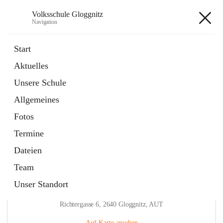
Volksschule Gloggnitz
Navigation
Volksschule Gloggnitz
Start
Aktuelles
öffnet
Expositurklasse Prigglitz
Unsere Schule
in
Seite
neuem
Allgemeines
Tab
öffnet
Elternverein
in
Seite
Fotos
neuem
Tab
Termine
Dateien
Team
Unser Standort
Hauptadresse
Richtergasse 6, 2640 Gloggnitz, AUT
Auf Karte ansehen