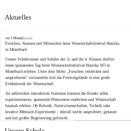
Aktuelles
V
vor 1 Monat
Bericht
o
Forschen, Staunen und Mitmachen beim Wissenschaftsfestival Heurika 
l
in Mistelbach
k
s
Unsere Schülerinnen und Schüler der 2c und der 4. Klassen durften 
s
einen spannenden Tag beim Wissenschaftsfestival 
Heurika NÖ
 in 
c
Mistelbach erleben. Unter dem Motto 
„Forschen, entdecken und 
h
ausprobieren“
 verwandelte sich das Festivalgelände in eine große 
u
Erlebniswelt der Wissenschaft.
l
e
An zahlreichen interaktiven Stationen konnten die Kinder selbst 
G
experimentieren, spannende Phänomene entdecken und Wissenschaft 
l
hautnah erleben. Ob Robotik, Naturwissenschaften, Technik oder 
o
g
kreative Mitmach-Experimente – überall wurde ausprobiert, gestaunt 
g
und mit großer Begeisterung geforscht.
n
i
Besonders beeindruckend war, dass Wissenschaftlerinnen und 
Unsere Schule