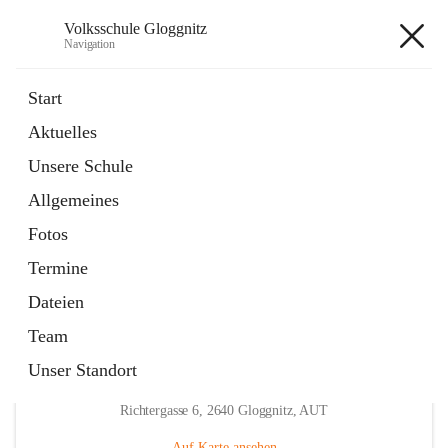
Volksschule Gloggnitz
Navigation
Volksschule Gloggnitz
Start
Aktuelles
öffnet
Expositurklasse Prigglitz
Unsere Schule
in
Seite
neuem
Allgemeines
Tab
öffnet
Elternverein
in
Seite
Fotos
neuem
Tab
Termine
Dateien
Team
Unser Standort
Hauptadresse
Richtergasse 6, 2640 Gloggnitz, AUT
Auf Karte ansehen