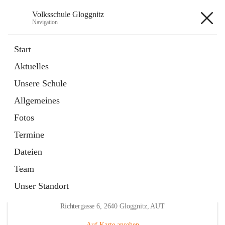
Volksschule Gloggnitz
Navigation
Volksschule Gloggnitz
Start
Aktuelles
öffnet
Expositurklasse Prigglitz
Unsere Schule
in
Seite
neuem
Allgemeines
Tab
öffnet
Elternverein
in
Seite
Fotos
neuem
Tab
Termine
Dateien
Team
Unser Standort
Hauptadresse
Richtergasse 6, 2640 Gloggnitz, AUT
Auf Karte ansehen