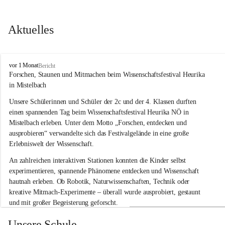
Aktuelles
V
vor 1 Monat
Bericht
o
Forschen, Staunen und Mitmachen beim Wissenschaftsfestival Heurika 
l
in Mistelbach
k
s
Unsere Schülerinnen und Schüler der 2c und der 4. Klassen durften 
s
einen spannenden Tag beim Wissenschaftsfestival 
Heurika NÖ
 in 
c
Mistelbach erleben. Unter dem Motto 
„Forschen, entdecken und 
h
ausprobieren“
 verwandelte sich das Festivalgelände in eine große 
u
Erlebniswelt der Wissenschaft.
l
e
An zahlreichen interaktiven Stationen konnten die Kinder selbst 
G
experimentieren, spannende Phänomene entdecken und Wissenschaft 
l
hautnah erleben. Ob Robotik, Naturwissenschaften, Technik oder 
o
g
kreative Mitmach-Experimente – überall wurde ausprobiert, gestaunt 
g
und mit großer Begeisterung geforscht.
n
i
Besonders beeindruckend war, dass Wissenschaftlerinnen und 
Unsere Schule