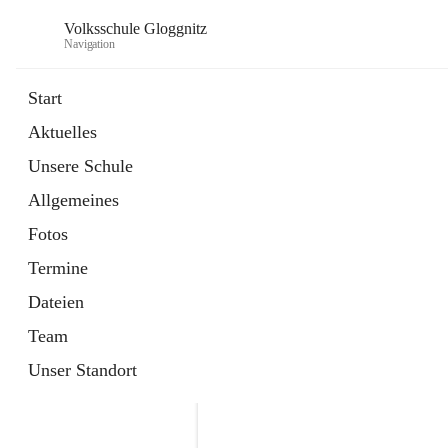
Volksschule Gloggnitz
Navigation
Start
Aktuelles
öffnet
Expositurklasse Prigglitz
Unsere Schule
in
Seite
neuem
Allgemeines
Tab
öffnet
Elternverein
in
Seite
Fotos
neuem
Tab
Termine
Dateien
Team
Unser Standort