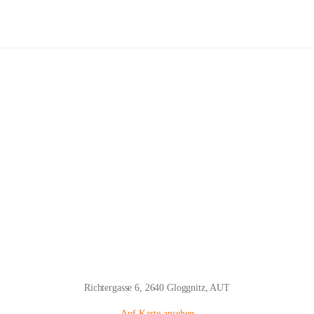
Volksschule Gloggnitz
Hauptadresse
Richtergasse 6, 2640 Gloggnitz, AUT
Auf Karte ansehen