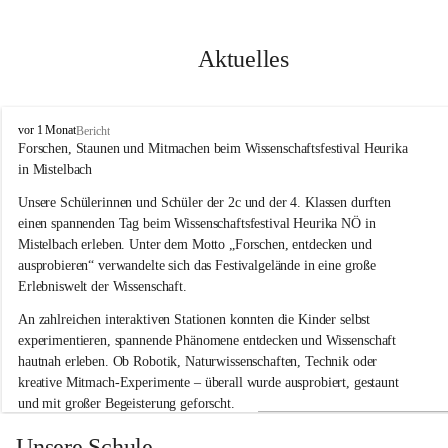
Aktuelles
V
vor 1 Monat
Bericht
o
Forschen, Staunen und Mitmachen beim Wissenschaftsfestival Heurika 
l
in Mistelbach
k
s
Unsere Schülerinnen und Schüler der 2c und der 4. Klassen durften 
s
einen spannenden Tag beim Wissenschaftsfestival 
Heurika NÖ
 in 
c
Mistelbach erleben. Unter dem Motto 
„Forschen, entdecken und 
h
ausprobieren“
 verwandelte sich das Festivalgelände in eine große 
u
Erlebniswelt der Wissenschaft.
l
e
An zahlreichen interaktiven Stationen konnten die Kinder selbst 
G
experimentieren, spannende Phänomene entdecken und Wissenschaft 
l
hautnah erleben. Ob Robotik, Naturwissenschaften, Technik oder 
o
g
kreative Mitmach-Experimente – überall wurde ausprobiert, gestaunt 
g
und mit großer Begeisterung geforscht.
n
i
Besonders beeindruckend war, dass Wissenschaftlerinnen und 
Unsere Schule