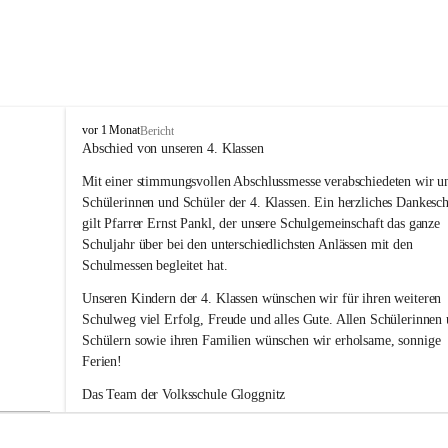
V
vor 1 Monat
Bericht
o
Abschied von unseren 4. Klassen
l
Mit einer stimmungsvollen Abschlussmesse verabschiedeten wir un
k
s
Schülerinnen und Schüler der 4. Klassen. Ein herzliches Dankesc
s
gilt Pfarrer Ernst Pankl, der unsere Schulgemeinschaft das ganze 
c
Schuljahr über bei den unterschiedlichsten Anlässen mit den 
h
Schulmessen begleitet hat.
u
l
Unseren Kindern der 4. Klassen wünschen wir für ihren weiteren 
e
Schulweg viel Erfolg, Freude und alles Gute. Allen Schülerinnen 
G
Schülern sowie ihren Familien wünschen wir erholsame, sonnige 
l
Ferien!
o
g
Das Team der Volksschule Gloggnitz
g
n
i