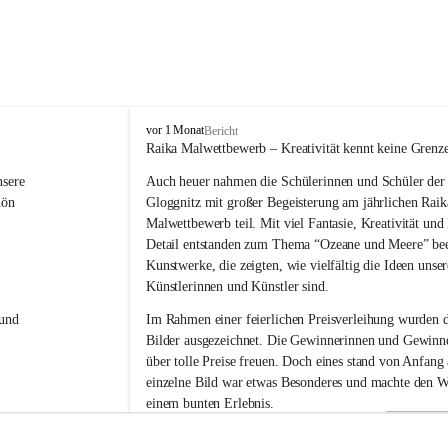
V
vor 1 Monat
Bericht
o
Raika Malwettbewerb – Kreativität kennt keine Grenz
l
sere 
Auch heuer nahmen die Schülerinnen und Schüler der 
k
s
hön 
Gloggnitz mit großer Begeisterung am jährlichen Raik
s
Malwettbewerb teil. Mit viel Fantasie, Kreativität un
c
Detail entstanden zum Thema “Ozeane und Meere” be
h
Kunstwerke, die zeigten, wie vielfältig die Ideen unser
u
Künstlerinnen und Künstler sind.
l
e
und 
Im Rahmen einer feierlichen Preisverleihung wurden d
G
Bilder ausgezeichnet. Die Gewinnerinnen und Gewinne
l
über tolle Preise freuen. Doch eines stand von Anfang a
o
g
einzelne Bild war etwas Besonderes und machte den W
g
einem bunten Erlebnis.
n
i
Ein herzliches Dankeschön gilt der Raiffeisenbank für 