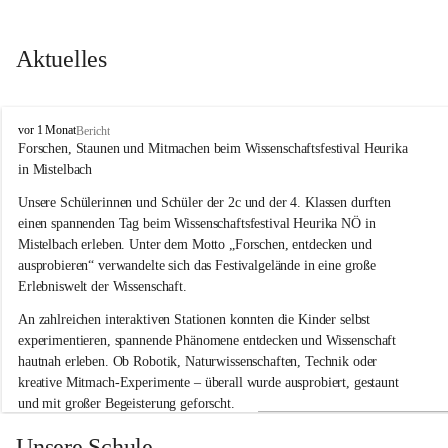
Aktuelles
V
vor 1 Monat
Bericht
o
Forschen, Staunen und Mitmachen beim Wissenschaftsfestival Heurika 
l
in Mistelbach
k
s
Unsere Schülerinnen und Schüler der 2c und der 4. Klassen durften 
s
einen spannenden Tag beim Wissenschaftsfestival 
Heurika NÖ
 in 
c
Mistelbach erleben. Unter dem Motto 
„Forschen, entdecken und 
h
ausprobieren“
 verwandelte sich das Festivalgelände in eine große 
u
Erlebniswelt der Wissenschaft.
l
e
An zahlreichen interaktiven Stationen konnten die Kinder selbst 
G
experimentieren, spannende Phänomene entdecken und Wissenschaft 
l
hautnah erleben. Ob Robotik, Naturwissenschaften, Technik oder 
o
g
kreative Mitmach-Experimente – überall wurde ausprobiert, gestaunt 
g
und mit großer Begeisterung geforscht.
n
i
Besonders beeindruckend war, dass Wissenschaftlerinnen und 
Unsere Schule