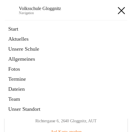
Volksschule Gloggnitz
Navigation
Volksschule Gloggnitz
Start
Aktuelles
öffnet
Expositurklasse Prigglitz
Unsere Schule
in
Seite
neuem
Allgemeines
Tab
öffnet
Elternverein
in
Seite
Fotos
neuem
Tab
Termine
Dateien
Team
Unser Standort
Hauptadresse
Richtergasse 6, 2640 Gloggnitz, AUT
Auf Karte ansehen