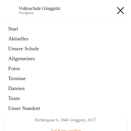
Volksschule Gloggnitz
Navigation
Volksschule Gloggnitz
Start
Aktuelles
öffnet
Expositurklasse Prigglitz
Unsere Schule
in
Seite
neuem
Allgemeines
Tab
öffnet
Elternverein
in
Seite
Fotos
neuem
Tab
Termine
Dateien
Team
Unser Standort
Hauptadresse
Richtergasse 6, 2640 Gloggnitz, AUT
Auf Karte ansehen