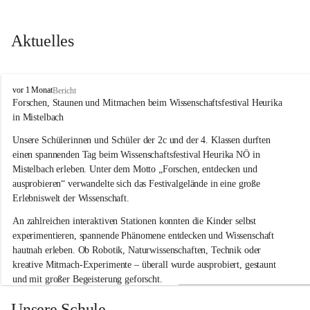
Aktuelles
V
vor 1 Monat
Bericht
o
Forschen, Staunen und Mitmachen beim Wissenschaftsfestival Heurika 
l
in Mistelbach
k
s
Unsere Schülerinnen und Schüler der 2c und der 4. Klassen durften 
s
einen spannenden Tag beim Wissenschaftsfestival 
Heurika NÖ
 in 
c
Mistelbach erleben. Unter dem Motto 
„Forschen, entdecken und 
h
ausprobieren“
 verwandelte sich das Festivalgelände in eine große 
u
Erlebniswelt der Wissenschaft.
l
e
An zahlreichen interaktiven Stationen konnten die Kinder selbst 
G
experimentieren, spannende Phänomene entdecken und Wissenschaft 
l
hautnah erleben. Ob Robotik, Naturwissenschaften, Technik oder 
o
g
kreative Mitmach-Experimente – überall wurde ausprobiert, gestaunt 
g
und mit großer Begeisterung geforscht.
n
i
Besonders beeindruckend war, dass Wissenschaftlerinnen und 
Unsere Schule