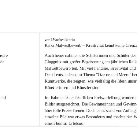
V
vor 4 Wochen
Bericht
o
Raika Malwettbewerb – Kreativität kennt keine Grenz
l
sere 
Auch heuer nahmen die Schülerinnen und Schüler der 
k
s
hön 
Gloggnitz mit großer Begeisterung am jährlichen Raik
s
Malwettbewerb teil. Mit viel Fantasie, Kreativität un
c
Detail entstanden zum Thema “Ozeane und Meere” be
h
Kunstwerke, die zeigten, wie vielfältig die Ideen unser
u
Künstlerinnen und Künstler sind.
l
e
und 
Im Rahmen einer feierlichen Preisverleihung wurden d
G
Bilder ausgezeichnet. Die Gewinnerinnen und Gewinne
l
über tolle Preise freuen. Doch eines stand von Anfang a
o
g
einzelne Bild war etwas Besonderes und machte den W
g
einem bunten Erlebnis.
n
i
Ein herzliches Dankeschön gilt der Raiffeisenbank für 