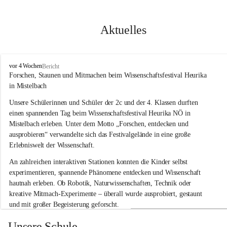
Aktuelles
V
vor 4 Wochen
Bericht
o
Forschen, Staunen und Mitmachen beim Wissenschaftsfestival Heurika 
l
in Mistelbach
k
s
Unsere Schülerinnen und Schüler der 2c und der 4. Klassen durften 
s
einen spannenden Tag beim Wissenschaftsfestival 
Heurika NÖ
 in 
c
Mistelbach erleben. Unter dem Motto 
„Forschen, entdecken und 
h
ausprobieren“
 verwandelte sich das Festivalgelände in eine große 
u
Erlebniswelt der Wissenschaft.
l
e
An zahlreichen interaktiven Stationen konnten die Kinder selbst 
G
experimentieren, spannende Phänomene entdecken und Wissenschaft 
l
hautnah erleben. Ob Robotik, Naturwissenschaften, Technik oder 
o
g
kreative Mitmach-Experimente – überall wurde ausprobiert, gestaunt 
g
und mit großer Begeisterung geforscht.
n
i
Besonders beeindruckend war, dass Wissenschaftlerinnen und 
Unsere Schule