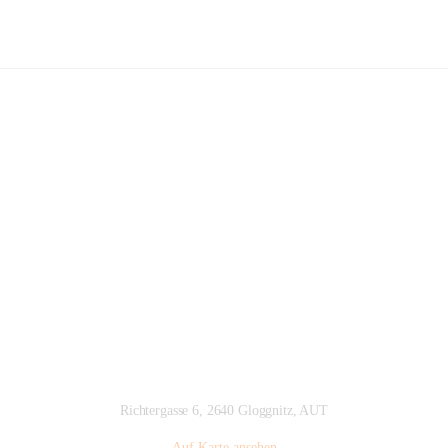
Volksschule Gloggnitz
Hauptadresse
Richtergasse 6, 2640 Gloggnitz, AUT
Auf Karte ansehen