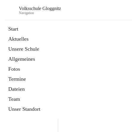
Volksschule Gloggnitz
Navigation
Start
Aktuelles
öffnet
Expositurklasse Prigglitz
Unsere Schule
in
Seite
neuem
Allgemeines
Tab
öffnet
Elternverein
in
Seite
Fotos
neuem
Tab
Termine
Dateien
Team
Unser Standort