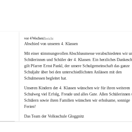
V
vor 4 Wochen
Bericht
o
Abschied von unseren 4. Klassen
l
Mit einer stimmungsvollen Abschlussmesse verabschiedeten wir un
k
s
Schülerinnen und Schüler der 4. Klassen. Ein herzliches Dankesc
s
gilt Pfarrer Ernst Pankl, der unsere Schulgemeinschaft das ganze 
c
Schuljahr über bei den unterschiedlichsten Anlässen mit den 
h
Schulmessen begleitet hat.
u
l
Unseren Kindern der 4. Klassen wünschen wir für ihren weiteren 
e
Schulweg viel Erfolg, Freude und alles Gute. Allen Schülerinnen 
G
Schülern sowie ihren Familien wünschen wir erholsame, sonnige 
l
Ferien!
o
g
Das Team der Volksschule Gloggnitz
g
n
i