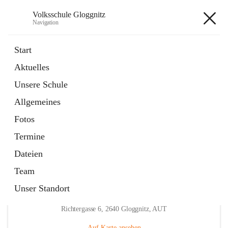
Volksschule Gloggnitz
Navigation
Volksschule Gloggnitz
Start
Aktuelles
öffnet
Expositurklasse Prigglitz
Unsere Schule
in
Seite
neuem
Allgemeines
Tab
öffnet
Elternverein
in
Seite
Fotos
neuem
Tab
Termine
Dateien
Team
Unser Standort
Hauptadresse
Richtergasse 6, 2640 Gloggnitz, AUT
Auf Karte ansehen