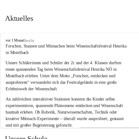
Aktuelles
V
vor 1 Monat
Bericht
o
Forschen, Staunen und Mitmachen beim Wissenschaftsfestival Heurika 
l
in Mistelbach
k
s
Unsere Schülerinnen und Schüler der 2c und der 4. Klassen durften 
s
einen spannenden Tag beim Wissenschaftsfestival 
Heurika NÖ
 in 
c
Mistelbach erleben. Unter dem Motto 
„Forschen, entdecken und 
h
ausprobieren“
 verwandelte sich das Festivalgelände in eine große 
u
Erlebniswelt der Wissenschaft.
l
e
An zahlreichen interaktiven Stationen konnten die Kinder selbst 
G
experimentieren, spannende Phänomene entdecken und Wissenschaft 
l
hautnah erleben. Ob Robotik, Naturwissenschaften, Technik oder 
o
g
kreative Mitmach-Experimente – überall wurde ausprobiert, gestaunt 
g
und mit großer Begeisterung geforscht.
n
i
Besonders beeindruckend war, dass Wissenschaftlerinnen und 
Unsere Schule