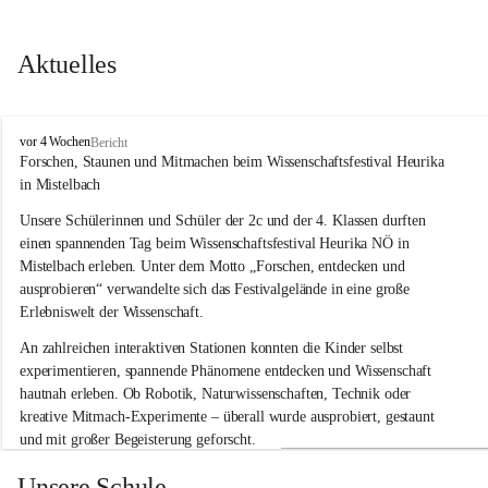
Aktuelles
V
vor 4 Wochen
Bericht
o
Forschen, Staunen und Mitmachen beim Wissenschaftsfestival Heurika 
l
in Mistelbach
k
s
Unsere Schülerinnen und Schüler der 2c und der 4. Klassen durften 
s
einen spannenden Tag beim Wissenschaftsfestival 
Heurika NÖ
 in 
c
Mistelbach erleben. Unter dem Motto 
„Forschen, entdecken und 
h
ausprobieren“
 verwandelte sich das Festivalgelände in eine große 
u
Erlebniswelt der Wissenschaft.
l
e
An zahlreichen interaktiven Stationen konnten die Kinder selbst 
G
experimentieren, spannende Phänomene entdecken und Wissenschaft 
l
hautnah erleben. Ob Robotik, Naturwissenschaften, Technik oder 
o
g
kreative Mitmach-Experimente – überall wurde ausprobiert, gestaunt 
g
und mit großer Begeisterung geforscht.
n
i
Besonders beeindruckend war, dass Wissenschaftlerinnen und 
Unsere Schule