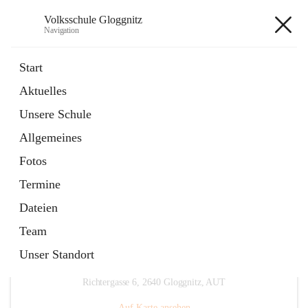
Volksschule Gloggnitz
Navigation
Volksschule Gloggnitz
Start
Aktuelles
öffnet
Expositurklasse Prigglitz
Unsere Schule
in
Seite
neuem
Allgemeines
Tab
öffnet
Elternverein
in
Seite
Fotos
neuem
Tab
Termine
Dateien
Team
Unser Standort
Hauptadresse
Richtergasse 6, 2640 Gloggnitz, AUT
Auf Karte ansehen