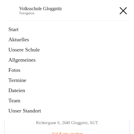
Volksschule Gloggnitz
Navigation
Volksschule Gloggnitz
Start
Aktuelles
öffnet
Expositurklasse Prigglitz
Unsere Schule
in
Seite
neuem
Allgemeines
Tab
öffnet
Elternverein
in
Seite
Fotos
neuem
Tab
Termine
Dateien
Team
Unser Standort
Hauptadresse
Richtergasse 6, 2640 Gloggnitz, AUT
Auf Karte ansehen