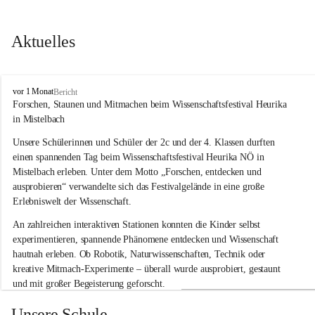
Aktuelles
V
vor 1 Monat
Bericht
o
Forschen, Staunen und Mitmachen beim Wissenschaftsfestival Heurika 
l
in Mistelbach
k
s
Unsere Schülerinnen und Schüler der 2c und der 4. Klassen durften 
s
einen spannenden Tag beim Wissenschaftsfestival 
Heurika NÖ
 in 
c
Mistelbach erleben. Unter dem Motto 
„Forschen, entdecken und 
h
ausprobieren“
 verwandelte sich das Festivalgelände in eine große 
u
Erlebniswelt der Wissenschaft.
l
e
An zahlreichen interaktiven Stationen konnten die Kinder selbst 
G
experimentieren, spannende Phänomene entdecken und Wissenschaft 
l
hautnah erleben. Ob Robotik, Naturwissenschaften, Technik oder 
o
g
kreative Mitmach-Experimente – überall wurde ausprobiert, gestaunt 
g
und mit großer Begeisterung geforscht.
n
i
Besonders beeindruckend war, dass Wissenschaftlerinnen und 
Unsere Schule