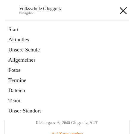
Volksschule Gloggnitz
Navigation
Volksschule Gloggnitz
Start
Aktuelles
öffnet
Expositurklasse Prigglitz
Unsere Schule
in
Seite
neuem
Allgemeines
Tab
öffnet
Elternverein
in
Seite
Fotos
neuem
Tab
Termine
Dateien
Team
Unser Standort
Hauptadresse
Richtergasse 6, 2640 Gloggnitz, AUT
Auf Karte ansehen