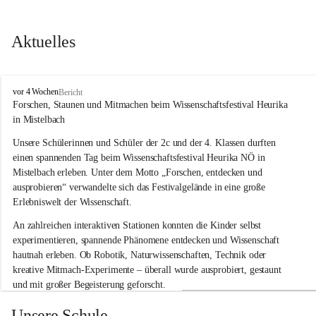
Aktuelles
V
vor 4 Wochen
Bericht
o
Forschen, Staunen und Mitmachen beim Wissenschaftsfestival Heurika 
l
in Mistelbach
k
s
Unsere Schülerinnen und Schüler der 2c und der 4. Klassen durften 
s
einen spannenden Tag beim Wissenschaftsfestival 
Heurika NÖ
 in 
c
Mistelbach erleben. Unter dem Motto 
„Forschen, entdecken und 
h
ausprobieren“
 verwandelte sich das Festivalgelände in eine große 
u
Erlebniswelt der Wissenschaft.
l
e
An zahlreichen interaktiven Stationen konnten die Kinder selbst 
G
experimentieren, spannende Phänomene entdecken und Wissenschaft 
l
hautnah erleben. Ob Robotik, Naturwissenschaften, Technik oder 
o
g
kreative Mitmach-Experimente – überall wurde ausprobiert, gestaunt 
g
und mit großer Begeisterung geforscht.
n
i
Besonders beeindruckend war, dass Wissenschaftlerinnen und 
Unsere Schule