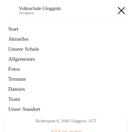
Volksschule Gloggnitz
Navigation
Volksschule Gloggnitz
Start
Aktuelles
öffnet
Expositurklasse Prigglitz
Unsere Schule
in
Seite
neuem
Allgemeines
Tab
öffnet
Elternverein
in
Seite
Fotos
neuem
Tab
Termine
Dateien
Team
Unser Standort
Hauptadresse
Richtergasse 6, 2640 Gloggnitz, AUT
Auf Karte ansehen