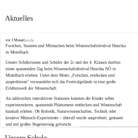
Aktuelles
V
vor 1 Monat
Bericht
o
Forschen, Staunen und Mitmachen beim Wissenschaftsfestival Heurika 
l
in Mistelbach
k
s
Unsere Schülerinnen und Schüler der 2c und der 4. Klassen durften 
s
einen spannenden Tag beim Wissenschaftsfestival 
Heurika NÖ
 in 
c
Mistelbach erleben. Unter dem Motto 
„Forschen, entdecken und 
h
ausprobieren“
 verwandelte sich das Festivalgelände in eine große 
u
Erlebniswelt der Wissenschaft.
l
e
An zahlreichen interaktiven Stationen konnten die Kinder selbst 
G
experimentieren, spannende Phänomene entdecken und Wissenschaft 
l
hautnah erleben. Ob Robotik, Naturwissenschaften, Technik oder 
o
g
kreative Mitmach-Experimente – überall wurde ausprobiert, gestaunt 
g
und mit großer Begeisterung geforscht.
n
i
Besonders beeindruckend war, dass Wissenschaftlerinnen und 
Unsere Schule