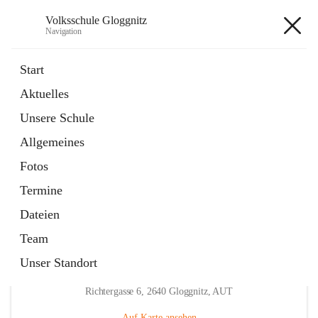
Volksschule Gloggnitz
Navigation
Volksschule Gloggnitz
Start
Aktuelles
öffnet
Expositurklasse Prigglitz
Unsere Schule
in
Seite
neuem
Allgemeines
Tab
öffnet
Elternverein
in
Seite
Fotos
neuem
Tab
Termine
Dateien
Team
Unser Standort
Hauptadresse
Richtergasse 6, 2640 Gloggnitz, AUT
Auf Karte ansehen