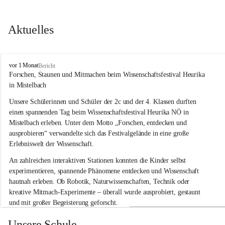
Aktuelles
V
vor 1 Monat
Bericht
o
Forschen, Staunen und Mitmachen beim Wissenschaftsfestival Heurika 
l
in Mistelbach
k
s
Unsere Schülerinnen und Schüler der 2c und der 4. Klassen durften 
s
einen spannenden Tag beim Wissenschaftsfestival 
Heurika NÖ
 in 
c
Mistelbach erleben. Unter dem Motto 
„Forschen, entdecken und 
h
ausprobieren“
 verwandelte sich das Festivalgelände in eine große 
u
Erlebniswelt der Wissenschaft.
l
e
An zahlreichen interaktiven Stationen konnten die Kinder selbst 
G
experimentieren, spannende Phänomene entdecken und Wissenschaft 
l
hautnah erleben. Ob Robotik, Naturwissenschaften, Technik oder 
o
g
kreative Mitmach-Experimente – überall wurde ausprobiert, gestaunt 
g
und mit großer Begeisterung geforscht.
n
i
Besonders beeindruckend war, dass Wissenschaftlerinnen und 
Unsere Schule