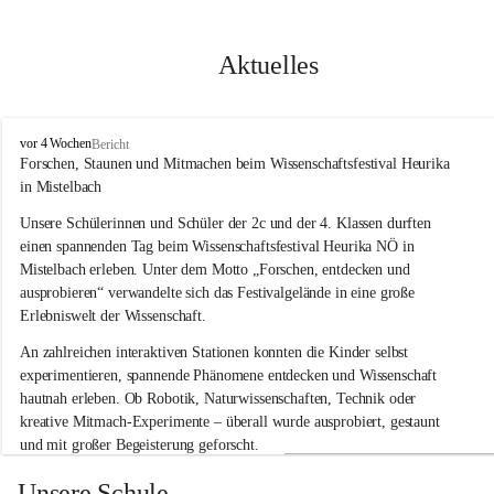
Aktuelles
V
vor 4 Wochen
Bericht
o
Forschen, Staunen und Mitmachen beim Wissenschaftsfestival Heurika 
l
in Mistelbach
k
s
Unsere Schülerinnen und Schüler der 2c und der 4. Klassen durften 
s
einen spannenden Tag beim Wissenschaftsfestival 
Heurika NÖ
 in 
c
Mistelbach erleben. Unter dem Motto 
„Forschen, entdecken und 
h
ausprobieren“
 verwandelte sich das Festivalgelände in eine große 
u
Erlebniswelt der Wissenschaft.
l
e
An zahlreichen interaktiven Stationen konnten die Kinder selbst 
G
experimentieren, spannende Phänomene entdecken und Wissenschaft 
l
hautnah erleben. Ob Robotik, Naturwissenschaften, Technik oder 
o
g
kreative Mitmach-Experimente – überall wurde ausprobiert, gestaunt 
g
und mit großer Begeisterung geforscht.
n
i
Besonders beeindruckend war, dass Wissenschaftlerinnen und 
Unsere Schule