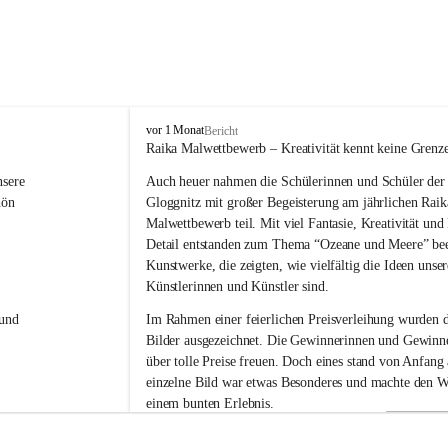
V
vor 1 Monat
Bericht
o
Raika Malwettbewerb – Kreativität kennt keine Grenz
l
sere 
Auch heuer nahmen die Schülerinnen und Schüler der 
k
s
hön 
Gloggnitz mit großer Begeisterung am jährlichen Raik
s
Malwettbewerb teil. Mit viel Fantasie, Kreativität un
c
Detail entstanden zum Thema “Ozeane und Meere” be
h
Kunstwerke, die zeigten, wie vielfältig die Ideen unser
u
Künstlerinnen und Künstler sind.
l
e
und 
Im Rahmen einer feierlichen Preisverleihung wurden d
G
Bilder ausgezeichnet. Die Gewinnerinnen und Gewinne
l
über tolle Preise freuen. Doch eines stand von Anfang a
o
g
einzelne Bild war etwas Besonderes und machte den W
g
einem bunten Erlebnis.
n
i
Ein herzliches Dankeschön gilt der Raiffeisenbank für 