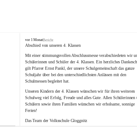
V
vor 1 Monat
Bericht
o
Abschied von unseren 4. Klassen
l
Mit einer stimmungsvollen Abschlussmesse verabschiedeten wir un
k
s
Schülerinnen und Schüler der 4. Klassen. Ein herzliches Dankesc
s
gilt Pfarrer Ernst Pankl, der unsere Schulgemeinschaft das ganze 
c
Schuljahr über bei den unterschiedlichsten Anlässen mit den 
h
Schulmessen begleitet hat.
u
l
Unseren Kindern der 4. Klassen wünschen wir für ihren weiteren 
e
Schulweg viel Erfolg, Freude und alles Gute. Allen Schülerinnen 
G
Schülern sowie ihren Familien wünschen wir erholsame, sonnige 
l
Ferien!
o
g
Das Team der Volksschule Gloggnitz
g
n
i