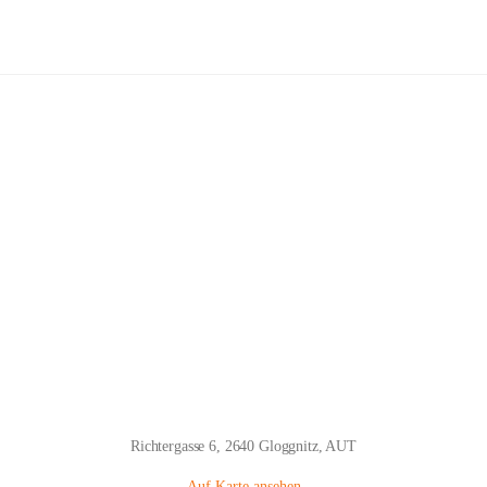
Volksschule Gloggnitz
Hauptadresse
Richtergasse 6, 2640 Gloggnitz, AUT
Auf Karte ansehen