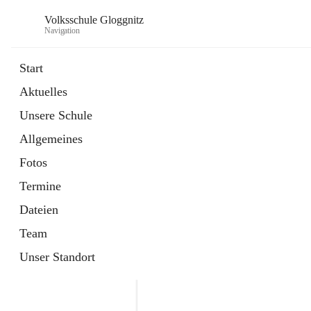
Volksschule Gloggnitz
Navigation
Start
Aktuelles
öffnet
Expositurklasse Prigglitz
Unsere Schule
in
Seite
neuem
Allgemeines
Tab
öffnet
Elternverein
in
Seite
Fotos
neuem
Tab
Termine
Dateien
Team
Unser Standort