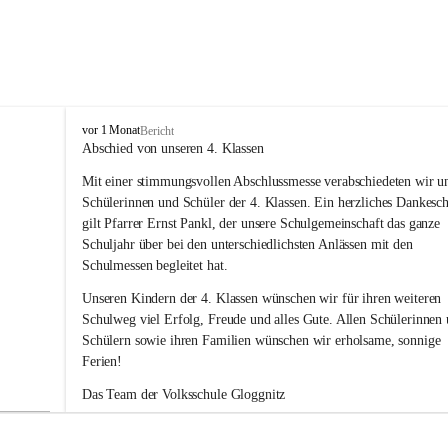
V
vor 1 Monat
Bericht
o
Abschied von unseren 4. Klassen
l
Mit einer stimmungsvollen Abschlussmesse verabschiedeten wir un
k
s
Schülerinnen und Schüler der 4. Klassen. Ein herzliches Dankesc
s
gilt Pfarrer Ernst Pankl, der unsere Schulgemeinschaft das ganze 
c
Schuljahr über bei den unterschiedlichsten Anlässen mit den 
h
Schulmessen begleitet hat.
u
l
Unseren Kindern der 4. Klassen wünschen wir für ihren weiteren 
e
Schulweg viel Erfolg, Freude und alles Gute. Allen Schülerinnen 
G
Schülern sowie ihren Familien wünschen wir erholsame, sonnige 
l
Ferien!
o
g
Das Team der Volksschule Gloggnitz
g
n
i