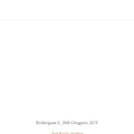
Volksschule Gloggnitz
Hauptadresse
Richtergasse 6, 2640 Gloggnitz, AUT
Auf Karte ansehen