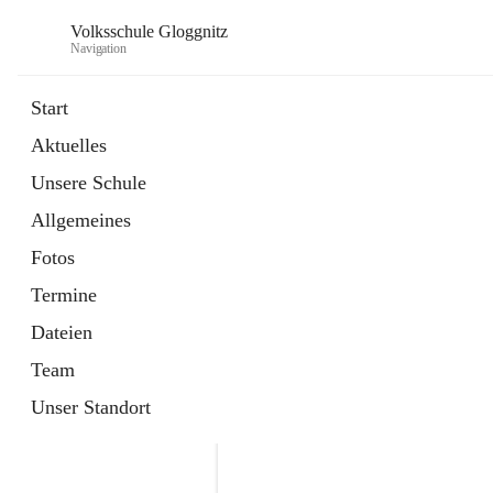
Volksschule Gloggnitz
Navigation
Start
Aktuelles
öffnet
Expositurklasse Prigglitz
Unsere Schule
in
Seite
neuem
Allgemeines
Tab
öffnet
Elternverein
in
Seite
Fotos
neuem
Tab
Termine
Dateien
Team
Unser Standort