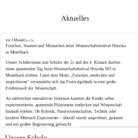
Aktuelles
V
vor 1 Monat
Bericht
o
Forschen, Staunen und Mitmachen beim Wissenschaftsfestival Heurika 
l
in Mistelbach
k
s
Unsere Schülerinnen und Schüler der 2c und der 4. Klassen durften 
s
einen spannenden Tag beim Wissenschaftsfestival 
Heurika NÖ
 in 
c
Mistelbach erleben. Unter dem Motto 
„Forschen, entdecken und 
h
ausprobieren“
 verwandelte sich das Festivalgelände in eine große 
u
Erlebniswelt der Wissenschaft.
l
e
An zahlreichen interaktiven Stationen konnten die Kinder selbst 
G
experimentieren, spannende Phänomene entdecken und Wissenschaft 
l
hautnah erleben. Ob Robotik, Naturwissenschaften, Technik oder 
o
g
kreative Mitmach-Experimente – überall wurde ausprobiert, gestaunt 
g
und mit großer Begeisterung geforscht.
n
i
Besonders beeindruckend war, dass Wissenschaftlerinnen und 
Unsere Schule