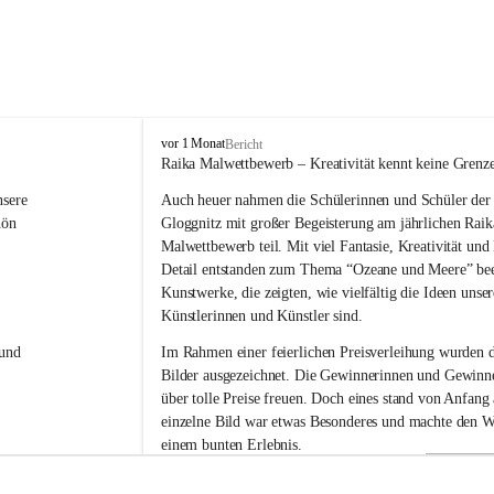
V
vor 1 Monat
Bericht
o
Raika Malwettbewerb – Kreativität kennt keine Grenz
l
sere 
Auch heuer nahmen die Schülerinnen und Schüler der 
k
s
hön 
Gloggnitz mit großer Begeisterung am jährlichen Raik
s
Malwettbewerb teil. Mit viel Fantasie, Kreativität un
c
Detail entstanden zum Thema “Ozeane und Meere” be
h
Kunstwerke, die zeigten, wie vielfältig die Ideen unser
u
Künstlerinnen und Künstler sind.
l
e
und 
Im Rahmen einer feierlichen Preisverleihung wurden d
G
Bilder ausgezeichnet. Die Gewinnerinnen und Gewinne
l
über tolle Preise freuen. Doch eines stand von Anfang a
o
g
einzelne Bild war etwas Besonderes und machte den W
g
einem bunten Erlebnis.
n
i
Ein herzliches Dankeschön gilt der Raiffeisenbank für 