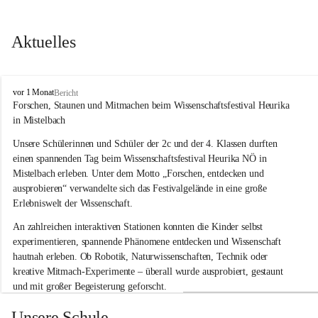
Aktuelles
V
vor 1 Monat
Bericht
o
Forschen, Staunen und Mitmachen beim Wissenschaftsfestival Heurika 
l
in Mistelbach
k
s
Unsere Schülerinnen und Schüler der 2c und der 4. Klassen durften 
s
einen spannenden Tag beim Wissenschaftsfestival 
Heurika NÖ
 in 
c
Mistelbach erleben. Unter dem Motto 
„Forschen, entdecken und 
h
ausprobieren“
 verwandelte sich das Festivalgelände in eine große 
u
Erlebniswelt der Wissenschaft.
l
e
An zahlreichen interaktiven Stationen konnten die Kinder selbst 
G
experimentieren, spannende Phänomene entdecken und Wissenschaft 
l
hautnah erleben. Ob Robotik, Naturwissenschaften, Technik oder 
o
g
kreative Mitmach-Experimente – überall wurde ausprobiert, gestaunt 
g
und mit großer Begeisterung geforscht.
n
i
Besonders beeindruckend war, dass Wissenschaftlerinnen und 
Unsere Schule