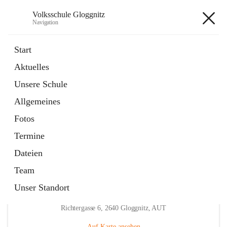
Volksschule Gloggnitz
Navigation
Volksschule Gloggnitz
Start
Aktuelles
öffnet
Expositurklasse Prigglitz
Unsere Schule
in
Seite
neuem
Allgemeines
Tab
öffnet
Elternverein
in
Seite
Fotos
neuem
Tab
Termine
Dateien
Team
Unser Standort
Hauptadresse
Richtergasse 6, 2640 Gloggnitz, AUT
Auf Karte ansehen