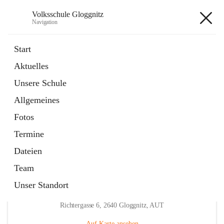
Volksschule Gloggnitz
Navigation
Volksschule Gloggnitz
Start
Aktuelles
öffnet
Expositurklasse Prigglitz
Unsere Schule
in
Seite
neuem
Allgemeines
Tab
öffnet
Elternverein
in
Seite
Fotos
neuem
Tab
Termine
Dateien
Team
Unser Standort
Hauptadresse
Richtergasse 6, 2640 Gloggnitz, AUT
Auf Karte ansehen