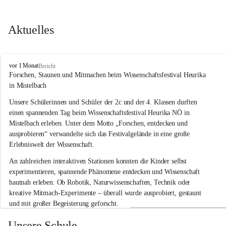
Aktuelles
V
vor 1 Monat
Bericht
o
Forschen, Staunen und Mitmachen beim Wissenschaftsfestival Heurika 
l
in Mistelbach
k
s
Unsere Schülerinnen und Schüler der 2c und der 4. Klassen durften 
s
einen spannenden Tag beim Wissenschaftsfestival 
Heurika NÖ
 in 
c
Mistelbach erleben. Unter dem Motto 
„Forschen, entdecken und 
h
ausprobieren“
 verwandelte sich das Festivalgelände in eine große 
u
Erlebniswelt der Wissenschaft.
l
e
An zahlreichen interaktiven Stationen konnten die Kinder selbst 
G
experimentieren, spannende Phänomene entdecken und Wissenschaft 
l
hautnah erleben. Ob Robotik, Naturwissenschaften, Technik oder 
o
g
kreative Mitmach-Experimente – überall wurde ausprobiert, gestaunt 
g
und mit großer Begeisterung geforscht.
n
i
Besonders beeindruckend war, dass Wissenschaftlerinnen und 
Unsere Schule