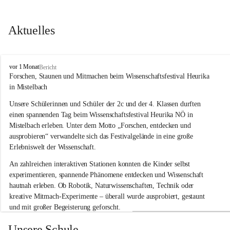
Aktuelles
V
vor 1 Monat
Bericht
o
Forschen, Staunen und Mitmachen beim Wissenschaftsfestival Heurika 
l
in Mistelbach
k
s
Unsere Schülerinnen und Schüler der 2c und der 4. Klassen durften 
s
einen spannenden Tag beim Wissenschaftsfestival 
Heurika NÖ
 in 
c
Mistelbach erleben. Unter dem Motto 
„Forschen, entdecken und 
h
ausprobieren“
 verwandelte sich das Festivalgelände in eine große 
u
Erlebniswelt der Wissenschaft.
l
e
An zahlreichen interaktiven Stationen konnten die Kinder selbst 
G
experimentieren, spannende Phänomene entdecken und Wissenschaft 
l
hautnah erleben. Ob Robotik, Naturwissenschaften, Technik oder 
o
g
kreative Mitmach-Experimente – überall wurde ausprobiert, gestaunt 
g
und mit großer Begeisterung geforscht.
n
i
Besonders beeindruckend war, dass Wissenschaftlerinnen und 
Unsere Schule