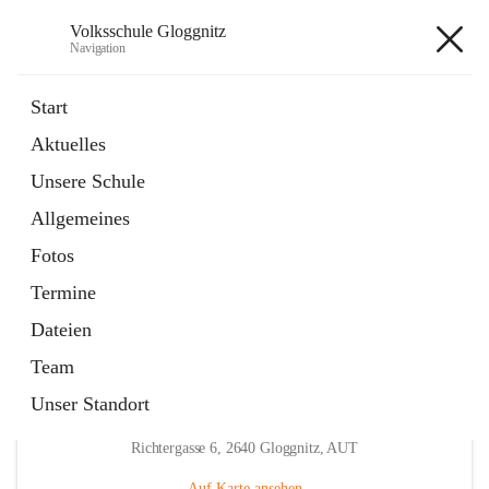
Volksschule Gloggnitz
Navigation
Volksschule Gloggnitz
Start
Aktuelles
öffnet
Expositurklasse Prigglitz
Unsere Schule
in
Seite
neuem
Allgemeines
Tab
öffnet
Elternverein
in
Seite
Fotos
neuem
Tab
Termine
Dateien
Team
Unser Standort
Hauptadresse
Richtergasse 6, 2640 Gloggnitz, AUT
Auf Karte ansehen