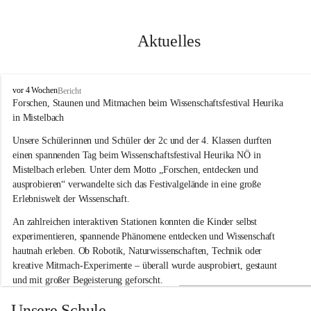
Aktuelles
V
vor 4 Wochen
Bericht
o
Forschen, Staunen und Mitmachen beim Wissenschaftsfestival Heurika 
l
in Mistelbach
k
s
Unsere Schülerinnen und Schüler der 2c und der 4. Klassen durften 
s
einen spannenden Tag beim Wissenschaftsfestival 
Heurika NÖ
 in 
c
Mistelbach erleben. Unter dem Motto 
„Forschen, entdecken und 
h
ausprobieren“
 verwandelte sich das Festivalgelände in eine große 
u
Erlebniswelt der Wissenschaft.
l
e
An zahlreichen interaktiven Stationen konnten die Kinder selbst 
G
experimentieren, spannende Phänomene entdecken und Wissenschaft 
l
hautnah erleben. Ob Robotik, Naturwissenschaften, Technik oder 
o
g
kreative Mitmach-Experimente – überall wurde ausprobiert, gestaunt 
g
und mit großer Begeisterung geforscht.
n
i
Besonders beeindruckend war, dass Wissenschaftlerinnen und 
Unsere Schule