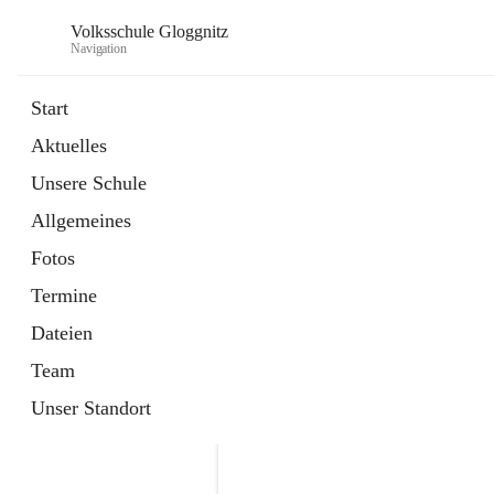
Volksschule Gloggnitz
Navigation
Start
Aktuelles
öffnet
Expositurklasse Prigglitz
Unsere Schule
in
Seite
neuem
Allgemeines
Tab
öffnet
Elternverein
in
Seite
Fotos
neuem
Tab
Termine
Dateien
Team
Unser Standort