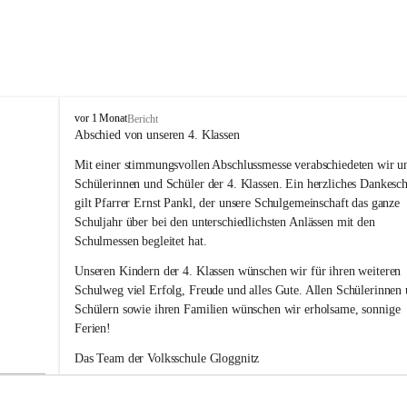
V
vor 1 Monat
Bericht
o
Abschied von unseren 4. Klassen
l
Mit einer stimmungsvollen Abschlussmesse verabschiedeten wir un
k
s
Schülerinnen und Schüler der 4. Klassen. Ein herzliches Dankesc
s
gilt Pfarrer Ernst Pankl, der unsere Schulgemeinschaft das ganze 
c
Schuljahr über bei den unterschiedlichsten Anlässen mit den 
h
Schulmessen begleitet hat.
u
l
Unseren Kindern der 4. Klassen wünschen wir für ihren weiteren 
e
Schulweg viel Erfolg, Freude und alles Gute. Allen Schülerinnen 
G
Schülern sowie ihren Familien wünschen wir erholsame, sonnige 
l
Ferien!
o
g
Das Team der Volksschule Gloggnitz
g
n
i