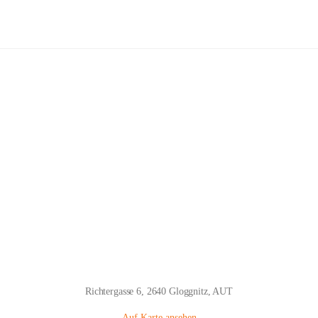
Volksschule Gloggnitz
Hauptadresse
Richtergasse 6, 2640 Gloggnitz, AUT
Auf Karte ansehen