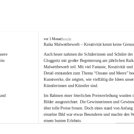
V
vor 1 Monat
Bericht
o
Raika Malwettbewerb – Kreativität kennt keine Grenz
l
sere 
Auch heuer nahmen die Schülerinnen und Schüler der 
k
s
hön 
Gloggnitz mit großer Begeisterung am jährlichen Raik
s
Malwettbewerb teil. Mit viel Fantasie, Kreativität un
c
Detail entstanden zum Thema “Ozeane und Meere” be
h
Kunstwerke, die zeigten, wie vielfältig die Ideen unser
u
Künstlerinnen und Künstler sind.
l
e
und 
Im Rahmen einer feierlichen Preisverleihung wurden d
G
Bilder ausgezeichnet. Die Gewinnerinnen und Gewinne
l
über tolle Preise freuen. Doch eines stand von Anfang a
o
g
einzelne Bild war etwas Besonderes und machte den W
g
einem bunten Erlebnis.
n
i
Ein herzliches Dankeschön gilt der Raiffeisenbank für 