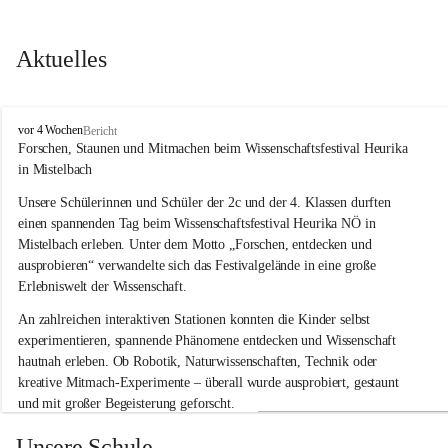
Aktuelles
V
vor 4 Wochen
Bericht
o
Forschen, Staunen und Mitmachen beim Wissenschaftsfestival Heurika 
l
in Mistelbach
k
s
Unsere Schülerinnen und Schüler der 2c und der 4. Klassen durften 
s
einen spannenden Tag beim Wissenschaftsfestival 
Heurika NÖ
 in 
c
Mistelbach erleben. Unter dem Motto 
„Forschen, entdecken und 
h
ausprobieren“
 verwandelte sich das Festivalgelände in eine große 
u
Erlebniswelt der Wissenschaft.
l
e
An zahlreichen interaktiven Stationen konnten die Kinder selbst 
G
experimentieren, spannende Phänomene entdecken und Wissenschaft 
l
hautnah erleben. Ob Robotik, Naturwissenschaften, Technik oder 
o
g
kreative Mitmach-Experimente – überall wurde ausprobiert, gestaunt 
g
und mit großer Begeisterung geforscht.
n
i
Besonders beeindruckend war, dass Wissenschaftlerinnen und 
Unsere Schule