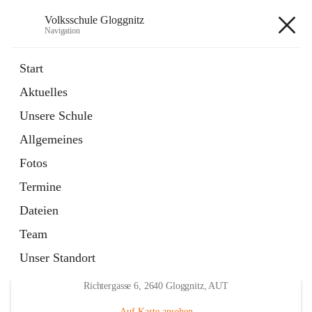
Volksschule Gloggnitz
Navigation
Volksschule Gloggnitz
Start
Aktuelles
öffnet
Expositurklasse Prigglitz
Unsere Schule
in
Seite
neuem
Allgemeines
Tab
öffnet
Elternverein
in
Seite
Fotos
neuem
Tab
Termine
Dateien
Team
Unser Standort
Hauptadresse
Richtergasse 6, 2640 Gloggnitz, AUT
Auf Karte ansehen