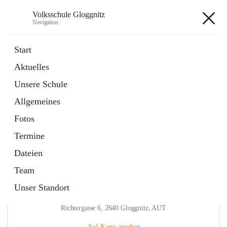
Volksschule Gloggnitz
Navigation
Volksschule Gloggnitz
Start
Aktuelles
öffnet
Expositurklasse Prigglitz
Unsere Schule
in
Seite
neuem
Allgemeines
Tab
öffnet
Elternverein
in
Seite
Fotos
neuem
Tab
Termine
Dateien
Team
Unser Standort
Hauptadresse
Richtergasse 6, 2640 Gloggnitz, AUT
Auf Karte ansehen