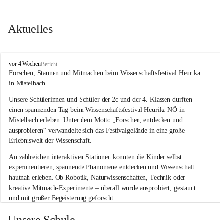
Aktuelles
V
vor 4 Wochen
Bericht
o
Forschen, Staunen und Mitmachen beim Wissenschaftsfestival Heurika 
l
in Mistelbach
k
s
Unsere Schülerinnen und Schüler der 2c und der 4. Klassen durften 
s
einen spannenden Tag beim Wissenschaftsfestival 
Heurika NÖ
 in 
c
Mistelbach erleben. Unter dem Motto 
„Forschen, entdecken und 
h
ausprobieren“
 verwandelte sich das Festivalgelände in eine große 
u
Erlebniswelt der Wissenschaft.
l
e
An zahlreichen interaktiven Stationen konnten die Kinder selbst 
G
experimentieren, spannende Phänomene entdecken und Wissenschaft 
l
hautnah erleben. Ob Robotik, Naturwissenschaften, Technik oder 
o
g
kreative Mitmach-Experimente – überall wurde ausprobiert, gestaunt 
g
und mit großer Begeisterung geforscht.
n
i
Besonders beeindruckend war, dass Wissenschaftlerinnen und 
Unsere Schule