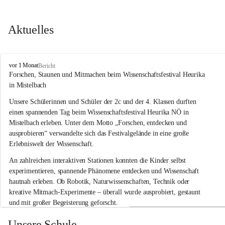
Aktuelles
V
vor 1 Monat
Bericht
o
Forschen, Staunen und Mitmachen beim Wissenschaftsfestival Heurika 
l
in Mistelbach
k
s
Unsere Schülerinnen und Schüler der 2c und der 4. Klassen durften 
s
einen spannenden Tag beim Wissenschaftsfestival 
Heurika NÖ
 in 
c
Mistelbach erleben. Unter dem Motto 
„Forschen, entdecken und 
h
ausprobieren“
 verwandelte sich das Festivalgelände in eine große 
u
Erlebniswelt der Wissenschaft.
l
e
An zahlreichen interaktiven Stationen konnten die Kinder selbst 
G
experimentieren, spannende Phänomene entdecken und Wissenschaft 
l
hautnah erleben. Ob Robotik, Naturwissenschaften, Technik oder 
o
g
kreative Mitmach-Experimente – überall wurde ausprobiert, gestaunt 
g
und mit großer Begeisterung geforscht.
n
i
Besonders beeindruckend war, dass Wissenschaftlerinnen und 
Unsere Schule