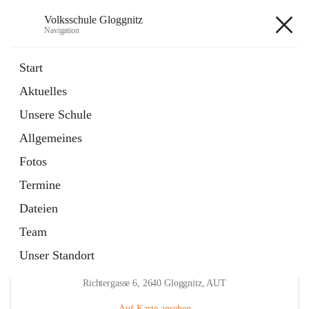
Volksschule Gloggnitz
Navigation
Volksschule Gloggnitz
Start
Aktuelles
öffnet
Expositurklasse Prigglitz
Unsere Schule
in
Seite
neuem
Allgemeines
Tab
öffnet
Elternverein
in
Seite
Fotos
neuem
Tab
Termine
Dateien
Team
Unser Standort
Hauptadresse
Richtergasse 6, 2640 Gloggnitz, AUT
Auf Karte ansehen