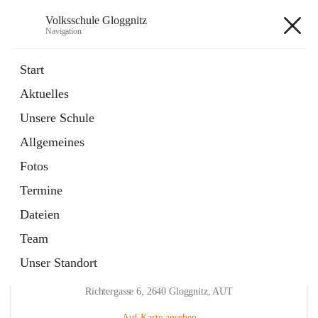
Volksschule Gloggnitz
Navigation
Volksschule Gloggnitz
Start
Aktuelles
öffnet
Expositurklasse Prigglitz
Unsere Schule
in
Seite
neuem
Allgemeines
Tab
öffnet
Elternverein
in
Seite
Fotos
neuem
Tab
Termine
Dateien
Team
Unser Standort
Hauptadresse
Richtergasse 6, 2640 Gloggnitz, AUT
Auf Karte ansehen