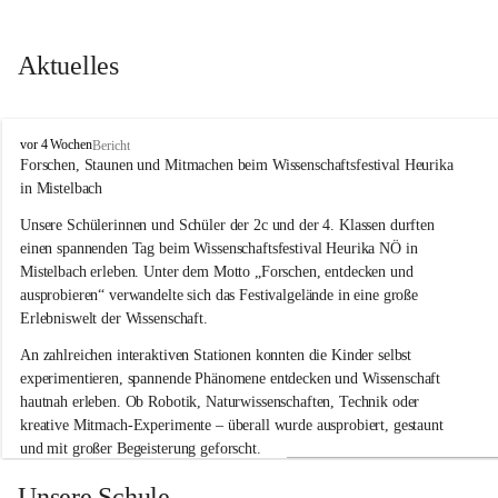
Aktuelles
V
vor 4 Wochen
Bericht
o
Forschen, Staunen und Mitmachen beim Wissenschaftsfestival Heurika 
l
in Mistelbach
k
s
Unsere Schülerinnen und Schüler der 2c und der 4. Klassen durften 
s
einen spannenden Tag beim Wissenschaftsfestival 
Heurika NÖ
 in 
c
Mistelbach erleben. Unter dem Motto 
„Forschen, entdecken und 
h
ausprobieren“
 verwandelte sich das Festivalgelände in eine große 
u
Erlebniswelt der Wissenschaft.
l
e
An zahlreichen interaktiven Stationen konnten die Kinder selbst 
G
experimentieren, spannende Phänomene entdecken und Wissenschaft 
l
hautnah erleben. Ob Robotik, Naturwissenschaften, Technik oder 
o
g
kreative Mitmach-Experimente – überall wurde ausprobiert, gestaunt 
g
und mit großer Begeisterung geforscht.
n
i
Besonders beeindruckend war, dass Wissenschaftlerinnen und 
Unsere Schule