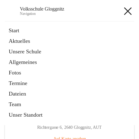
Volksschule Gloggnitz
Navigation
Volksschule Gloggnitz
Start
Aktuelles
öffnet
Expositurklasse Prigglitz
Unsere Schule
in
Seite
neuem
Allgemeines
Tab
öffnet
Elternverein
in
Seite
Fotos
neuem
Tab
Termine
Dateien
Team
Unser Standort
Hauptadresse
Richtergasse 6, 2640 Gloggnitz, AUT
Auf Karte ansehen