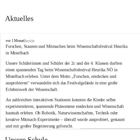
Aktuelles
V
vor 1 Monat
Bericht
o
Forschen, Staunen und Mitmachen beim Wissenschaftsfestival Heurika 
l
in Mistelbach
k
s
Unsere Schülerinnen und Schüler der 2c und der 4. Klassen durften 
s
einen spannenden Tag beim Wissenschaftsfestival 
Heurika NÖ
 in 
c
Mistelbach erleben. Unter dem Motto 
„Forschen, entdecken und 
h
ausprobieren“
 verwandelte sich das Festivalgelände in eine große 
u
Erlebniswelt der Wissenschaft.
l
e
An zahlreichen interaktiven Stationen konnten die Kinder selbst 
G
experimentieren, spannende Phänomene entdecken und Wissenschaft 
l
hautnah erleben. Ob Robotik, Naturwissenschaften, Technik oder 
o
g
kreative Mitmach-Experimente – überall wurde ausprobiert, gestaunt 
g
und mit großer Begeisterung geforscht.
n
i
Besonders beeindruckend war, dass Wissenschaftlerinnen und 
Unsere Schule