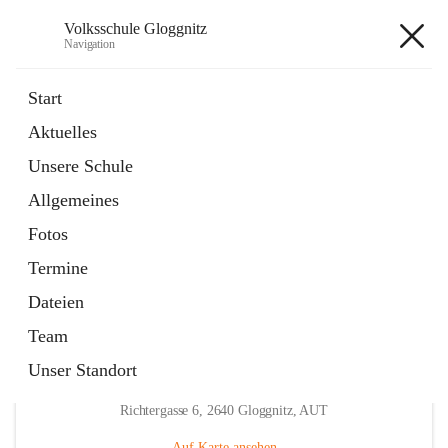
Volksschule Gloggnitz
Navigation
Volksschule Gloggnitz
Start
Aktuelles
öffnet
Expositurklasse Prigglitz
Unsere Schule
in
Seite
neuem
Allgemeines
Tab
öffnet
Elternverein
in
Seite
Fotos
neuem
Tab
Termine
Dateien
Team
Unser Standort
Hauptadresse
Richtergasse 6, 2640 Gloggnitz, AUT
Auf Karte ansehen