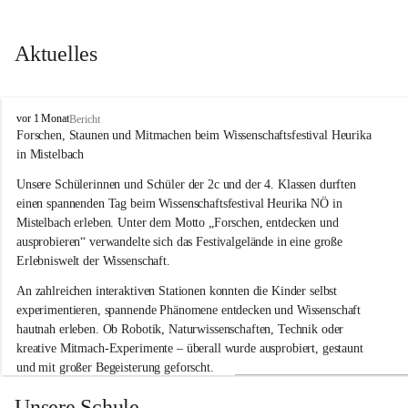
Aktuelles
V
vor 1 Monat
Bericht
o
Forschen, Staunen und Mitmachen beim Wissenschaftsfestival Heurika 
l
in Mistelbach
k
s
Unsere Schülerinnen und Schüler der 2c und der 4. Klassen durften 
s
einen spannenden Tag beim Wissenschaftsfestival 
Heurika NÖ
 in 
c
Mistelbach erleben. Unter dem Motto 
„Forschen, entdecken und 
h
ausprobieren“
 verwandelte sich das Festivalgelände in eine große 
u
Erlebniswelt der Wissenschaft.
l
e
An zahlreichen interaktiven Stationen konnten die Kinder selbst 
G
experimentieren, spannende Phänomene entdecken und Wissenschaft 
l
hautnah erleben. Ob Robotik, Naturwissenschaften, Technik oder 
o
g
kreative Mitmach-Experimente – überall wurde ausprobiert, gestaunt 
g
und mit großer Begeisterung geforscht.
n
i
Besonders beeindruckend war, dass Wissenschaftlerinnen und 
Unsere Schule