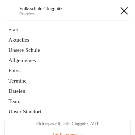
Volksschule Gloggnitz
Navigation
Volksschule Gloggnitz
Start
Aktuelles
öffnet
Expositurklasse Prigglitz
Unsere Schule
in
Seite
neuem
Allgemeines
Tab
öffnet
Elternverein
in
Seite
Fotos
neuem
Tab
Termine
Dateien
Team
Unser Standort
Hauptadresse
Richtergasse 6, 2640 Gloggnitz, AUT
Auf Karte ansehen