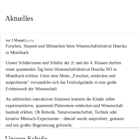
Aktuelles
V
vor 1 Monat
Bericht
o
Forschen, Staunen und Mitmachen beim Wissenschaftsfestival Heurika 
l
in Mistelbach
k
s
Unsere Schülerinnen und Schüler der 2c und der 4. Klassen durften 
s
einen spannenden Tag beim Wissenschaftsfestival 
Heurika NÖ
 in 
c
Mistelbach erleben. Unter dem Motto 
„Forschen, entdecken und 
h
ausprobieren“
 verwandelte sich das Festivalgelände in eine große 
u
Erlebniswelt der Wissenschaft.
l
e
An zahlreichen interaktiven Stationen konnten die Kinder selbst 
G
experimentieren, spannende Phänomene entdecken und Wissenschaft 
l
hautnah erleben. Ob Robotik, Naturwissenschaften, Technik oder 
o
g
kreative Mitmach-Experimente – überall wurde ausprobiert, gestaunt 
g
und mit großer Begeisterung geforscht.
n
i
Besonders beeindruckend war, dass Wissenschaftlerinnen und 
Unsere Schule