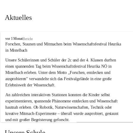
Aktuelles
V
vor 1 Monat
Bericht
o
Forschen, Staunen und Mitmachen beim Wissenschaftsfestival Heurika 
l
in Mistelbach
k
s
Unsere Schülerinnen und Schüler der 2c und der 4. Klassen durften 
s
einen spannenden Tag beim Wissenschaftsfestival 
Heurika NÖ
 in 
c
Mistelbach erleben. Unter dem Motto 
„Forschen, entdecken und 
h
ausprobieren“
 verwandelte sich das Festivalgelände in eine große 
u
Erlebniswelt der Wissenschaft.
l
e
An zahlreichen interaktiven Stationen konnten die Kinder selbst 
G
experimentieren, spannende Phänomene entdecken und Wissenschaft 
l
hautnah erleben. Ob Robotik, Naturwissenschaften, Technik oder 
o
g
kreative Mitmach-Experimente – überall wurde ausprobiert, gestaunt 
g
und mit großer Begeisterung geforscht.
n
i
Besonders beeindruckend war, dass Wissenschaftlerinnen und 
Unsere Schule