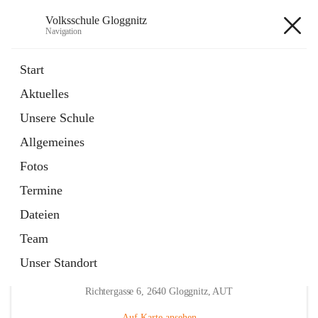
Volksschule Gloggnitz
Navigation
Volksschule Gloggnitz
Start
Aktuelles
öffnet
Expositurklasse Prigglitz
Unsere Schule
in
Seite
neuem
Allgemeines
Tab
öffnet
Elternverein
in
Seite
Fotos
neuem
Tab
Termine
Dateien
Team
Unser Standort
Hauptadresse
Richtergasse 6, 2640 Gloggnitz, AUT
Auf Karte ansehen