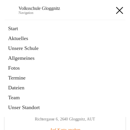
Volksschule Gloggnitz
Navigation
Volksschule Gloggnitz
Start
Aktuelles
öffnet
Expositurklasse Prigglitz
Unsere Schule
in
Seite
neuem
Allgemeines
Tab
öffnet
Elternverein
in
Seite
Fotos
neuem
Tab
Termine
Dateien
Team
Unser Standort
Hauptadresse
Richtergasse 6, 2640 Gloggnitz, AUT
Auf Karte ansehen