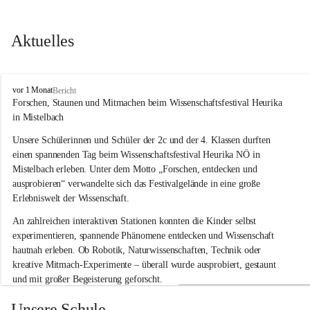
Aktuelles
V
vor 1 Monat
Bericht
o
Forschen, Staunen und Mitmachen beim Wissenschaftsfestival Heurika 
l
in Mistelbach
k
s
Unsere Schülerinnen und Schüler der 2c und der 4. Klassen durften 
s
einen spannenden Tag beim Wissenschaftsfestival 
Heurika NÖ
 in 
c
Mistelbach erleben. Unter dem Motto 
„Forschen, entdecken und 
h
ausprobieren“
 verwandelte sich das Festivalgelände in eine große 
u
Erlebniswelt der Wissenschaft.
l
e
An zahlreichen interaktiven Stationen konnten die Kinder selbst 
G
experimentieren, spannende Phänomene entdecken und Wissenschaft 
l
hautnah erleben. Ob Robotik, Naturwissenschaften, Technik oder 
o
g
kreative Mitmach-Experimente – überall wurde ausprobiert, gestaunt 
g
und mit großer Begeisterung geforscht.
n
i
Besonders beeindruckend war, dass Wissenschaftlerinnen und 
Unsere Schule