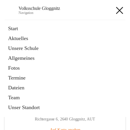
Volksschule Gloggnitz
Navigation
Volksschule Gloggnitz
Start
Aktuelles
öffnet
Expositurklasse Prigglitz
Unsere Schule
in
Seite
neuem
Allgemeines
Tab
öffnet
Elternverein
in
Seite
Fotos
neuem
Tab
Termine
Dateien
Team
Unser Standort
Hauptadresse
Richtergasse 6, 2640 Gloggnitz, AUT
Auf Karte ansehen