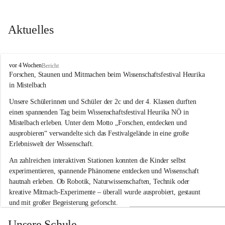
Aktuelles
V
vor 4 Wochen
Bericht
o
Forschen, Staunen und Mitmachen beim Wissenschaftsfestival Heurika 
l
in Mistelbach
k
s
Unsere Schülerinnen und Schüler der 2c und der 4. Klassen durften 
s
einen spannenden Tag beim Wissenschaftsfestival 
Heurika NÖ
 in 
c
Mistelbach erleben. Unter dem Motto 
„Forschen, entdecken und 
h
ausprobieren“
 verwandelte sich das Festivalgelände in eine große 
u
Erlebniswelt der Wissenschaft.
l
e
An zahlreichen interaktiven Stationen konnten die Kinder selbst 
G
experimentieren, spannende Phänomene entdecken und Wissenschaft 
l
hautnah erleben. Ob Robotik, Naturwissenschaften, Technik oder 
o
g
kreative Mitmach-Experimente – überall wurde ausprobiert, gestaunt 
g
und mit großer Begeisterung geforscht.
n
i
Besonders beeindruckend war, dass Wissenschaftlerinnen und 
Unsere Schule