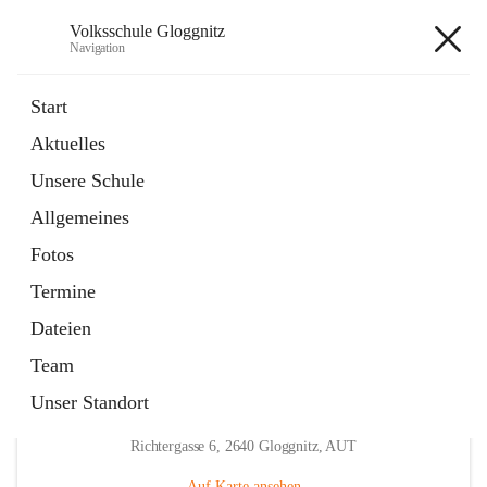
Volksschule Gloggnitz
Navigation
Volksschule Gloggnitz
Start
Aktuelles
öffnet
Expositurklasse Prigglitz
Unsere Schule
in
Seite
neuem
Allgemeines
Tab
öffnet
Elternverein
in
Seite
Fotos
neuem
Tab
Termine
Dateien
Team
Unser Standort
Hauptadresse
Richtergasse 6, 2640 Gloggnitz, AUT
Auf Karte ansehen