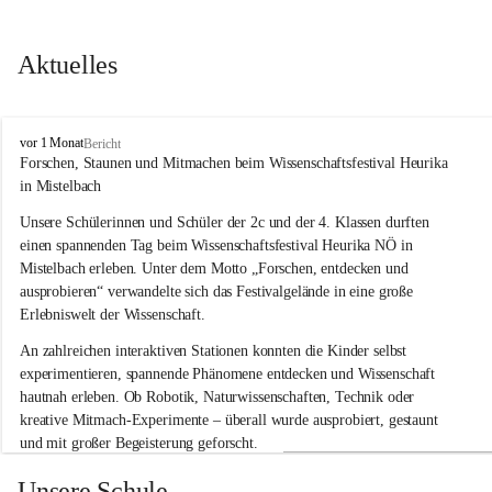
Aktuelles
V
vor 1 Monat
Bericht
o
Forschen, Staunen und Mitmachen beim Wissenschaftsfestival Heurika 
l
in Mistelbach
k
s
Unsere Schülerinnen und Schüler der 2c und der 4. Klassen durften 
s
einen spannenden Tag beim Wissenschaftsfestival 
Heurika NÖ
 in 
c
Mistelbach erleben. Unter dem Motto 
„Forschen, entdecken und 
h
ausprobieren“
 verwandelte sich das Festivalgelände in eine große 
u
Erlebniswelt der Wissenschaft.
l
e
An zahlreichen interaktiven Stationen konnten die Kinder selbst 
G
experimentieren, spannende Phänomene entdecken und Wissenschaft 
l
hautnah erleben. Ob Robotik, Naturwissenschaften, Technik oder 
o
g
kreative Mitmach-Experimente – überall wurde ausprobiert, gestaunt 
g
und mit großer Begeisterung geforscht.
n
i
Besonders beeindruckend war, dass Wissenschaftlerinnen und 
Unsere Schule