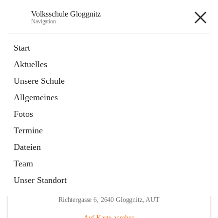
Volksschule Gloggnitz
Navigation
Volksschule Gloggnitz
Start
Aktuelles
öffnet
Expositurklasse Prigglitz
Unsere Schule
in
Seite
neuem
Allgemeines
Tab
öffnet
Elternverein
in
Seite
Fotos
neuem
Tab
Termine
Dateien
Team
Unser Standort
Hauptadresse
Richtergasse 6, 2640 Gloggnitz, AUT
Auf Karte ansehen