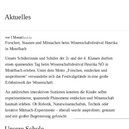
Aktuelles
V
vor 1 Monat
Bericht
o
Forschen, Staunen und Mitmachen beim Wissenschaftsfestival Heurika 
l
in Mistelbach
k
s
Unsere Schülerinnen und Schüler der 2c und der 4. Klassen durften 
s
einen spannenden Tag beim Wissenschaftsfestival 
Heurika NÖ
 in 
c
Mistelbach erleben. Unter dem Motto 
„Forschen, entdecken und 
h
ausprobieren“
 verwandelte sich das Festivalgelände in eine große 
u
Erlebniswelt der Wissenschaft.
l
e
An zahlreichen interaktiven Stationen konnten die Kinder selbst 
G
experimentieren, spannende Phänomene entdecken und Wissenschaft 
l
hautnah erleben. Ob Robotik, Naturwissenschaften, Technik oder 
o
g
kreative Mitmach-Experimente – überall wurde ausprobiert, gestaunt 
g
und mit großer Begeisterung geforscht.
n
i
Besonders beeindruckend war, dass Wissenschaftlerinnen und 
Unsere Schule