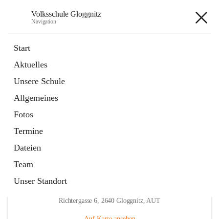
Volksschule Gloggnitz
Navigation
Volksschule Gloggnitz
Start
Aktuelles
öffnet
Expositurklasse Prigglitz
Unsere Schule
in
Seite
neuem
Allgemeines
Tab
öffnet
Elternverein
in
Seite
Fotos
neuem
Tab
Termine
Dateien
Team
Unser Standort
Hauptadresse
Richtergasse 6, 2640 Gloggnitz, AUT
Auf Karte ansehen