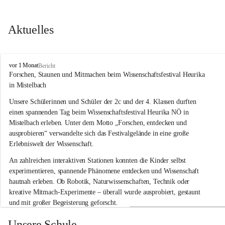
Aktuelles
V
vor 1 Monat
Bericht
o
Forschen, Staunen und Mitmachen beim Wissenschaftsfestival Heurika 
l
in Mistelbach
k
s
Unsere Schülerinnen und Schüler der 2c und der 4. Klassen durften 
s
einen spannenden Tag beim Wissenschaftsfestival 
Heurika NÖ
 in 
c
Mistelbach erleben. Unter dem Motto 
„Forschen, entdecken und 
h
ausprobieren“
 verwandelte sich das Festivalgelände in eine große 
u
Erlebniswelt der Wissenschaft.
l
e
An zahlreichen interaktiven Stationen konnten die Kinder selbst 
G
experimentieren, spannende Phänomene entdecken und Wissenschaft 
l
hautnah erleben. Ob Robotik, Naturwissenschaften, Technik oder 
o
g
kreative Mitmach-Experimente – überall wurde ausprobiert, gestaunt 
g
und mit großer Begeisterung geforscht.
n
i
Besonders beeindruckend war, dass Wissenschaftlerinnen und 
Unsere Schule