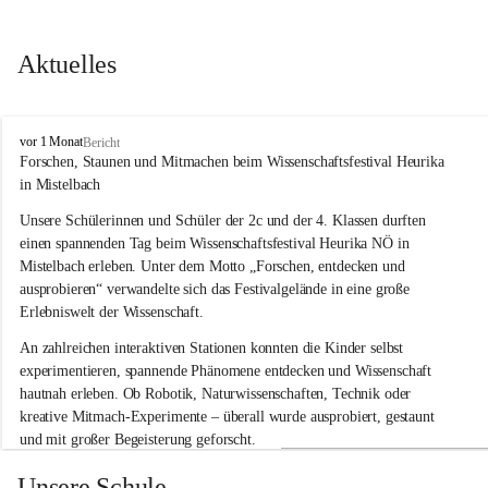
Aktuelles
V
vor 1 Monat
Bericht
o
Forschen, Staunen und Mitmachen beim Wissenschaftsfestival Heurika 
l
in Mistelbach
k
s
Unsere Schülerinnen und Schüler der 2c und der 4. Klassen durften 
s
einen spannenden Tag beim Wissenschaftsfestival 
Heurika NÖ
 in 
c
Mistelbach erleben. Unter dem Motto 
„Forschen, entdecken und 
h
ausprobieren“
 verwandelte sich das Festivalgelände in eine große 
u
Erlebniswelt der Wissenschaft.
l
e
An zahlreichen interaktiven Stationen konnten die Kinder selbst 
G
experimentieren, spannende Phänomene entdecken und Wissenschaft 
l
hautnah erleben. Ob Robotik, Naturwissenschaften, Technik oder 
o
g
kreative Mitmach-Experimente – überall wurde ausprobiert, gestaunt 
g
und mit großer Begeisterung geforscht.
n
i
Besonders beeindruckend war, dass Wissenschaftlerinnen und 
Unsere Schule