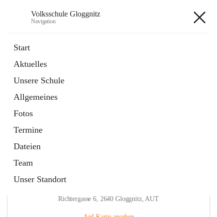
Volksschule Gloggnitz
Navigation
Volksschule Gloggnitz
Start
Aktuelles
öffnet
Expositurklasse Prigglitz
Unsere Schule
in
Seite
neuem
Allgemeines
Tab
öffnet
Elternverein
in
Seite
Fotos
neuem
Tab
Termine
Dateien
Team
Unser Standort
Hauptadresse
Richtergasse 6, 2640 Gloggnitz, AUT
Auf Karte ansehen